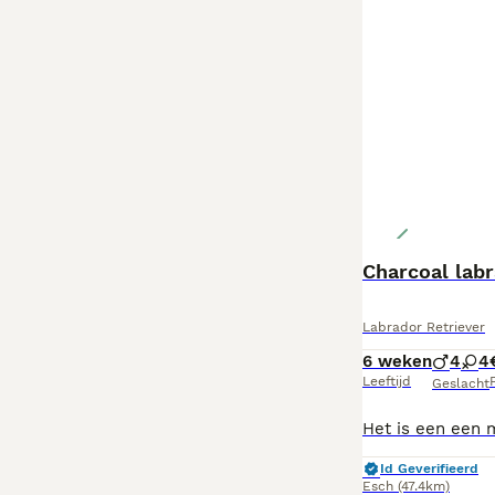
Charcoal labr
Labrador Retriever
6 weken
4
4
Leeftijd
P
Geslacht
Id Geverifieerd
Esch
(47.4km)