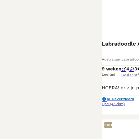
Australian Labradoo
9 weken
4
3
Leeftijd
P
Geslacht
Id Geverifieerd
Epe
(47.2km)
PRO