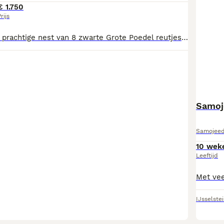
€ 1.750
rijs
Op 12 juni is ons prachtige nest van 8 zwarte Grote Poedel reutjes geboren. De pups groeien op in een liefdevolle omgeving en krijgen alle zorg, aandacht en socialisatie die ze nodig hebben om uit te groeien tot stabiele en vrolijke huishonden. Ook maken ze alvast kennis met alle ervaringen in de trimsalon en zullen ze, voor ze verhuizen, alvast een puppy wenbeurtje hebben gehad. Beide ouders hebben een ontzettend lief en sociaal karakter, zijn volledig getest en de vader heeft een stamboom. De gezondheidsuitslagen en stamboompapieren zijn, indien gewenst, hier ter inzage. Wij leren de pups gedurende hun eerste weken goed kennen. Daarom kijken we samen met de toekomstige eigenaren welke pup qua karakter het beste aansluit bij hun gezin en levensstijl. De pups mogen verhuizen als ze 8 weken oud zijn. Ze zijn dan ontwormd volgens schema, gechipt, gevaccineerd, nagekeken door de dierenarts en voorzien van een Europees dierenpaspoort. Bent u serieus op zoek naar een lieve, intelligente en trouwe Grote Poedel? Neem dan gerust contact op voor meer informatie of om kennis te maken met de pups!
Samoj
Samojee
10 wek
Leeftijd
IJsselste