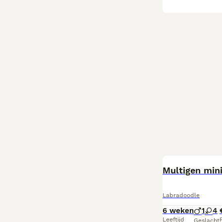
BOOST
Multigen min
Labradoodle
6 weken
1
4
Leeftijd
P
Geslacht