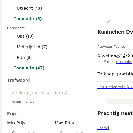
Utrecht (13)
Toon alle (5)
Gemeente
Kaninchen D
Oss (10)
Meierijstad (7)
Ruwhaar Teckel
6 weken
1
2
Ede (6)
Leeftijd
P
Geslacht
Toon alle (47)
Trefwoord
Sint-Oedenrode
(46
0/100 tekens
BOOST
Prachtig nest
Prijs
Min Prijs
Max Prijs
Poedel
€
€