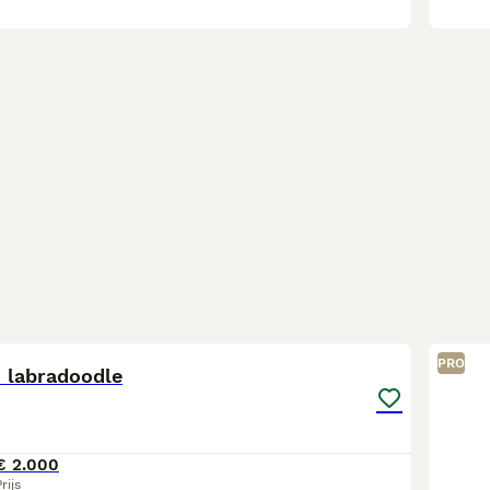
8
PRO
i labradoodle
€ 2.000
rijs