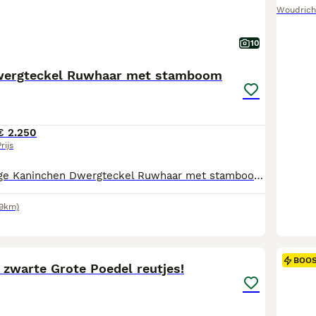
Woudric
10
wergteckel Ruwhaar met stamboom
€ 2.250
rijs
Te koop: prachtige Kaninchen Dwergteckel Ruwhaar met stamboom. Met veel plezier bieden wij een aantal prachtige Kaninchen Dwergteckel ruwhaar pups aan. Onze pups groeien op met veel liefde en aandacht en zijn goed verzorgd. De pups zijn: Regelmatig ontwormd Door de dierenarts nagekeken Gechipt via de Raad van Beheer In het bezit van een officiële stamboom 1x black & tan teefje – ruwhaar 1x wildkleur teefje – ruwhaar 1x wildkleur reutje – ruwhaar Deze mooie, vrolijke pups zijn op zoek naar een liefdevol en verantwoordelijk thuis waar ze deel mogen uitmaken van het gezin. Heeft u interesse in één van deze prachtige Kaninchen Dwergteckels of wilt u graag meer informatie? Neem dan gerust contact met ons op. 0618774049
.9km)
12
BOO
 zwarte Grote Poedel reutjes!