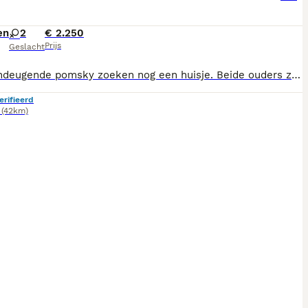
en
2
€ 2.250
Prijs
Geslacht
Deze ondeugende pomsky zoeken nog een huisje. Beide ouders zijn kerngezond en vrij van erfelijke afwijkingen oa op patellaluxatie. De pups krijgen bij aankoop een Europese paspoort mee. Een koopovereenkomst mee waarin afspraken betreffende garantie en aansprakelijkheid duidelijk zijn vastgesteld. De pups zijn huislijk opgevoed en zijn bezig met zindelijkheid training, wat al aardig goed gaat. Het karakter van beide ouders kunnen we omschrijven als geweldig! Als u serieus overweegt een pup aan u gezin toe te voegen neem dan gerust contact met ons op! 06 17245184
erifieerd
(42km)