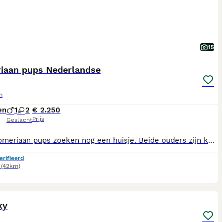
15
iaan pups Nederlandse
n
en
1
2
€ 2.250
Prijs
Geslacht
Onze Pomeriaan pups zoeken nog een huisje. Beide ouders zijn kerngezond, vrij van erfelijke afwijkingen als patellaluxatie en sm/cm. Onze pups zijn huislijk opgevoed en zijn bezig met zindelijkheid training, wat al aardig goed gaat. Elke pup krijgt een Europese paspoort mee, ook krijgt de nieuwe eigenaar een koopovereenkomst mee waarin afspraken betreffende garantie en aansprakelijkheid dui delijk zijn vastgesteld. Het karakter van beide ouders kunnen we omschrijven als geweldig, het zijn perfecte familie honden heel zachtaardig, heel lief, ondeugend .speels en op zijn tijd ook lekker Mocht u serieus overwegen om een pomeriaan aan u gezin toe te voegen neem dan gerust contact met ons op!
erifieerd
(42km)
12
1
ST
ky