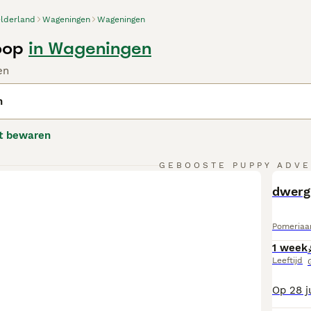
lderland
Wageningen
Wageningen
oop
in Wageningen
en
n
t bewaren
GEBOOSTE PUPPY ADVE
BOO
dwerg
Pomeriaa
1 week
Leeftijd