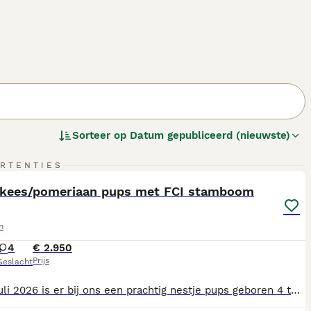
Sorteer op
Datum gepubliceerd (nieuwste)
8
RTENTIES
ST
kees/pomeriaan pups met FCI stamboom
n
4
€ 2.950
Prijs
Geslacht
Op 28 juli 2026 is er bij ons een prachtig nestje pups geboren 4 teefjes 2 teefjes Black/Tan en 2 teefjes Oranje mogelijk Oranje/Sable de pups zijn bij ons in de huiskamer geboren en worden goed gesocialiseerd en raken gewend aan alle geluiden. Ouders van de pups wonen beiden bij ons en zij hebben een FCI stamboom van Raad van Beheer zijn ook getest op Patella en verplichte Petscan Formulier en goed gekeurd { kortsnuitigheid Brachycefalie } Pup worden ontwormd volgens schema Gevaccineerd met 6-9 weken. krijgen een Europees Paspoort met een gezondheid verklaring van onze Dierenarts. Gechipt door Raad van Beheer en DNA afgenomen. Pups krijgen ook een FCI stamboom van Raad van Beheer Geregistreerd bij NDG wij zijn in bezit van een UBN nummer. Heeft serieuze interesse in een pupje van ons stuur dan een berichtje PS alleen serieuze berichten worden beantwoord. De prijs van een pup is € 2950 dit is een vaste prijs Foto 1 is mama Foto 2 is mama met pups Foto 2-4-5-6 nestje pups Foto 7-8 is de papa van de pups.