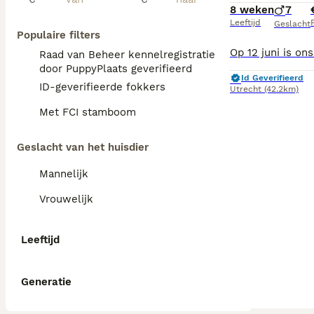
8 weken
7
Leeftijd
P
Geslacht
Populaire filters
Raad van Beheer kennelregistratie
door PuppyPlaats geverifieerd
Id Geverifieerd
ID-geverifieerde fokkers
Utrecht
(42.2km)
Met FCI stamboom
Geslacht van het huisdier
Mannelijk
Vrouwelijk
Leeftijd
Generatie