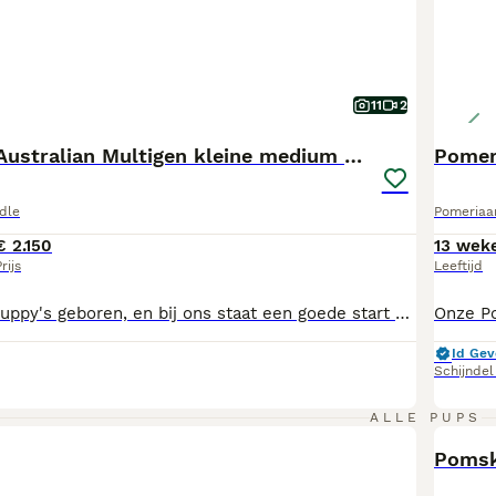
11
2
Labradoodle Australian Multigen kleine medium pups
Pomer
dle
Pomeriaa
€ 2.150
13 wek
rijs
Leeftijd
HOERA! er zijn puppy's geboren, en bij ons staat een goede start voor iedere pup centraal. Met meer dan 12 jaar ervaring in het verantwoord fokken van doodles weten we hoe belangrijk gezondheid, karakter en een liefdevolle opvoeding zijn. Onze pups groeien op in huiselijke kring en krijgen alle liefde, aandacht en knuffels die ze nodig hebben. Daarnaast maken ze dagelijks kennis met verschillende geluiden, mensen en nieuwe ervaringen. Zo vertrekken ze als zelfverzekerde, goed gesocialiseerde pups naar hun nieuwe baasjes. Binnenkort mogen onze pups uitvliegen naar hun nieuwe thuis. Op onze website, onder 'Onze pups', vind je de beschikbare pups en de nieuwste foto's. Je bent van harte welkom om vrijblijvend kennis te komen maken met onze pups. Wil je langskomen en zelf ervaren hoe ze opgroeien? Neem dan gerust contact met ons op om een kennismaking in te plannen. We ontmoeten je graag! 📞 Interesse of wil je meer informatie? Neem gerust contact op via 06-81576844 of via mail info@doodle-en-co.nl 🌐 Of neem een kijkje op onze website: www.doodle-en-co.nl
Id Gev
Schijndel
ALLE PUPS
BOO
Poms