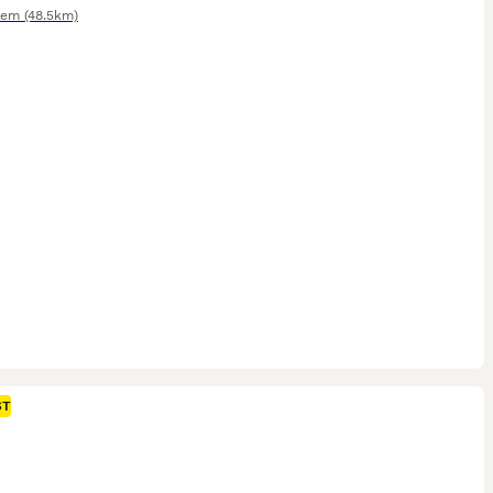
hem
(48.5km)
ST