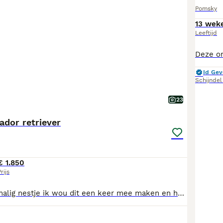
Pomsky
13 wek
Leeftijd
Id Gev
Schijndel
23
ador retriever
€ 1.850
rijs
Het is een een malig nestje ik wou dit een keer mee maken en het is super leuk druk maar heel leuk om ze opzien te groeien ieder heeft een eigen karakter heel leuk moeder is er supergoed en lief voor Ik hoop dat ze een super lief baasje krijgen en dat ze ern fijn leven krijgen We hebben nog ern hond meer en we houden er ook ern van de puppy's