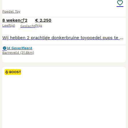
Poedel Toy
8 weken
2
€ 2.250
Leeftijd
Prijs
Geslacht
Wij hebben 2 prachtige donkerbruine toypoedel pups te koop. Deze pups ( beide reutjes ) zijn op 6 juni geboren en mogen nu naar hun nieuwe baasje. De pups zijn in huiselijke kring opgegroeid en al goed gesocialiseerd. Ze zijn door de dierenarts volledig gecontroleerd, goedgekeurd, voorzien van een Europees paspoort en geregistreerd. De beide ouders zijn bruin en de vader heeft een schofthoogte van 26 cm. en de moeder is 25 cm. hoog. Voor meer informatie kunt u een berichtje sturen. Wij verkopen niet op zondag.
Id Geverifieerd
Barneveld
(31.6km)
BOOST