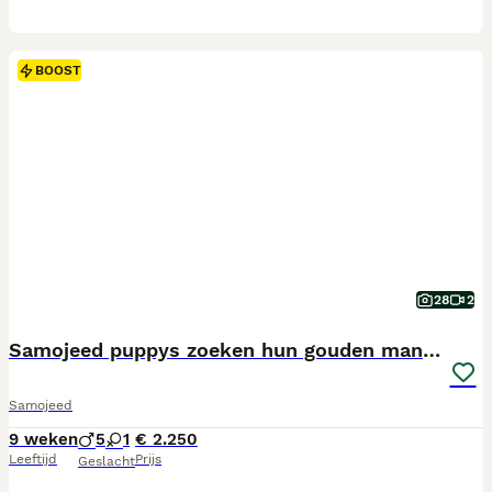
BOOST
28
2
Samojeed puppys zoeken hun gouden mandje 🐾
Samojeed
9 weken
5
1
€ 2.250
Leeftijd
Prijs
Geslacht