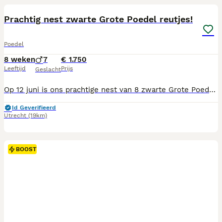
BOOST
Prachtig nest zwarte Grote Poedel reutjes!
Poedel
8 weken
7
€ 1.750
Leeftijd
Prijs
Geslacht
Op 12 juni is ons prachtige nest van 8 zwarte Grote Poedel reutjes geboren. De pups groeien op in een liefdevolle omgeving en krijgen alle zorg, aandacht en socialisatie die ze nodig hebben om uit te groeien tot stabiele en vrolijke huishonden. Ook maken ze alvast kennis met alle ervaringen in de trimsalon en zullen ze, voor ze verhuizen, alvast een puppy wenbeurtje hebben gehad. Beide ouders hebben een ontzettend lief en sociaal karakter, zijn volledig getest en de vader heeft een stamboom. De gezondheidsuitslagen en stamboompapieren zijn, indien gewenst, hier ter inzage. Wij leren de pups gedurende hun eerste weken goed kennen. Daarom kijken we samen met de toekomstige eigenaren welke pup qua karakter het beste aansluit bij hun gezin en levensstijl. De pups mogen verhuizen als ze 8 weken oud zijn. Ze zijn dan ontwormd volgens schema, gechipt, gevaccineerd, nagekeken door de dierenarts en voorzien van een Europees dierenpaspoort. Bent u serieus op zoek naar een lieve, intelligente en trouwe Grote Poedel? Neem dan gerust contact op voor meer informatie of om kennis te maken met de pups!
Id Geverifieerd
Utrecht
(19km)
BOOST