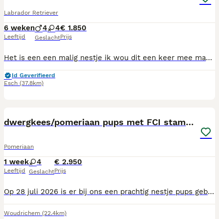
Labrador Retriever
6 weken
4
4
€ 1.850
Leeftijd
Prijs
Geslacht
Het is een een malig nestje ik wou dit een keer mee maken en het is super leuk druk maar heel leuk om ze opzien te groeien ieder heeft een eigen karakter heel leuk moeder is er supergoed en lief voor Ik hoop dat ze een super lief baasje krijgen en dat ze ern fijn leven krijgen We hebben nog ern hond meer en we houden er ook ern van de puppy's
Id Geverifieerd
Esch
(37.8km)
8
BOOST
dwergkees/pomeriaan pups met FCI stamboom
Pomeriaan
1 week
4
€ 2.950
Leeftijd
Prijs
Geslacht
Op 28 juli 2026 is er bij ons een prachtig nestje pups geboren 4 teefjes 2 teefjes Black/Tan en 2 teefjes Oranje mogelijk Oranje/Sable de pups zijn bij ons in de huiskamer geboren en worden goed gesocialiseerd en raken gewend aan alle geluiden. Ouders van de pups wonen beiden bij ons en zij hebben een FCI stamboom van Raad van Beheer zijn ook getest op Patella en verplichte Petscan Formulier en goed gekeurd { kortsnuitigheid Brachycefalie } Pup worden ontwormd volgens schema Gevaccineerd met 6-9 weken. krijgen een Europees Paspoort met een gezondheid verklaring van onze Dierenarts. Gechipt door Raad van Beheer en DNA afgenomen. Pups krijgen ook een FCI stamboom van Raad van Beheer Geregistreerd bij NDG wij zijn in bezit van een UBN nummer. Heeft serieuze interesse in een pupje van ons stuur dan een berichtje PS alleen serieuze berichten worden beantwoord. De prijs van een pup is € 2950 dit is een vaste prijs Foto 1 is mama Foto 2 is mama met pups Foto 2-4-5-6 nestje pups Foto 7-8 is de papa van de pups.
Woudrichem
(22.4km)