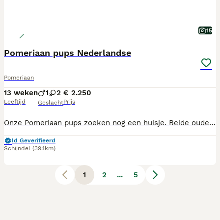
15
Pomeriaan pups Nederlandse
Pomeriaan
13 weken
1
2
€ 2.250
Leeftijd
Prijs
Geslacht
Onze Pomeriaan pups zoeken nog een huisje. Beide ouders zijn kerngezond, vrij van erfelijke afwijkingen als patellaluxatie en sm/cm. Onze pups zijn huislijk opgevoed en zijn bezig met zindelijkheid training, wat al aardig goed gaat. Elke pup krijgt een Europese paspoort mee, ook krijgt de nieuwe eigenaar een koopovereenkomst mee waarin afspraken betreffende garantie en aansprakelijkheid dui delijk zijn vastgesteld. Het karakter van beide ouders kunnen we omschrijven als geweldig, het zijn perfecte familie honden heel zachtaardig, heel lief, ondeugend .speels en op zijn tijd ook lekker Mocht u serieus overwegen om een pomeriaan aan u gezin toe te voegen neem dan gerust contact met ons op!
Id Geverifieerd
Schijndel
(39.1km)
1
2
...
5