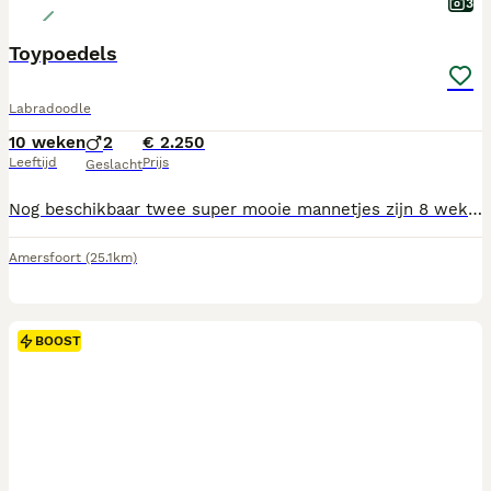
3
Toypoedels
Labradoodle
10 weken
2
€ 2.250
Leeftijd
Prijs
Geslacht
Nog beschikbaar twee super mooie mannetjes zijn 8 weken oud hebben hun eerste vaccinatie gehad zijn gechipt en meerdere keren ontwormt zijn dierenarts nagekeken en gezondverklaard hebben hún Nederlandse paspoortje Worden op moment ik huiselijke krijg opgegroeid met twee kinderen zijn nu al super speels en sociaal plus plas matje zindelijk gemaakt Deze honden zijn super hypoallergeen Moeder is aanwezig Voor meer info 0625161589
Amersfoort
(25.1km)
BOOST