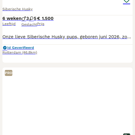
Siberische Husky
6 weken
3
5
€ 1.500
Leeftijd
Prijs
Geslacht
Onze lieve Siberische Husky pups, geboren juni 2026, zoeken vanaf 1 september2026 een warm, geschikt thuis. Ze groeien op in huiselijke omgeving met hun moeder en nestgenootjes. De vader van de pups is Ziggy, een 8-jarige volledig getrainde medische assistentiehond met een stabiel en sociaal karakter. De pups worden goed verzorgd, ontwormd en sociaal opgevoed. de Prijs is 1500 euro per pup; reserveren kan met een aanbetaling van 300 euro, restbedrag bij ophalen. Wij vinden een goed thuis belangrijk en beantwoorden graag serieuze vragen.
Id Geverifieerd
Rotterdam
(46.8km)
PRO