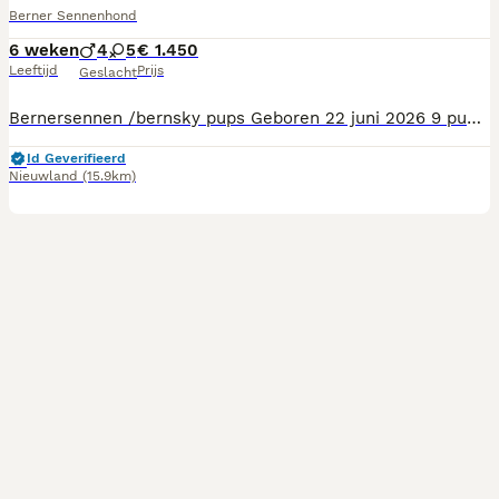
Berner Sennenhond
6 weken
4
5
€ 1.450
Leeftijd
Prijs
Geslacht
Bernersennen /bernsky pups Geboren 22 juni 2026 9 pups (M)Xavi, Rex, Dax en Nox (V)Roxy, Pixie, xira, Trix en Lux. Maandag 22 juni is mama Laika bevallen van 9 pups. Laika is kruizing Husky/bernersennen En heeft 2 blauwe ogen. Pups zijn 1/4 husky. Dus pups met blauwe ogen zijn zeker mogelijk. Laika is lief, aanhankelijk en erg zorgzaam. Dochter Ibiza uit eerder nest (2023) woont ook nog bij ons en is 23 juni ook bevallen: van 8 pups. Pups groeien op in gezin met 3 grote kinderen en 2 andere honden en lopen zo veel mogelijk vrij op ons erf. Vader is Pjotter vom Bausenberg, 100% raszuivere Bernersennen. De pups mogen op 17 augustus het nest verlaten. Ze zijn dan volgens schema gevaccineerd, ontwormt en gechipt. Natuurlijk krijgen ze ook een paspoort. De nieuwe woning dient te beschikken over voldoende ruimte en een tuin. Appartementen en flats zijn ongeschikt voor deze pups. UBN nummer 7698594 Aanbetaling bij reservering € 450,00
Id Geverifieerd
Nieuwland
(15.9km)