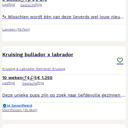
Leeftijd
Prijs
Geslacht
🐾 Misschien wordt één van deze lieverds wel jouw nieuwe beste vriend! ❤️ Op 28 juni zijn wij met z'n 13-en geboren en we groeien op in een liefdevolle, huiselijke omgeving in Lienden. We zijn een vrolijk nest van 7 stoere reutjes en 6 lieve teefjes, in verschillende kleuren: licht, donkerbruin en zwart. Onze papa is een Labrador Retriever × Labradoodle en onze mama een Friese Stabij x Labrador Retriever. Daardoor combineren we het vriendelijke en speelse karakter van de Labrador met de intelligentie, trouw en nieuwsgierigheid van de Friese Stabij. We zijn sociaal, aanhankelijk, leergierig en dol op gezelligheid – eigenschappen die ons fijne gezinshonden maken. Vanaf 8 weken zijn ze klaar om uit te vliegen naar een warm en liefdevol thuis. Tegen die tijd zijn we: 🐶 Gechipt 💉 Gevaccineerd 🪱 Meerdere keren ontwormd 🩺 Nagekeken door de dierenarts 📘 Voorzien van een Europees paspoort Ben je benieuwd of één van ons bij jouw gezin past? Je bent van harte welkom om kennis te komen maken. Wie weet kiezen wij jou wel uit! 💛
Lienden
(19.7km)
10
BOOST
Kruising bullador x labrador
Kruising & Labrador Retriever Kruising
10 weken
4
5
€ 1.250
Leeftijd
Prijs
Geslacht
Deze unieke pups zijn op zoek naar liefdevolle gezinnen of baasjes die hun een warm thuis kunnen bieden. We vinden het belangrijk dat er een goede klik is tussen pup en eigenaar want een pup kies je voor een langere tijd. Ben jij of zijn julie op zoek naar een trouwe viervoeter? Neem dan contact op zodat u kennis kunt maken met bruno's prachtige pups! Voor meer informatie of kennismakingsbezoek mag u gerust contact opnemen! ✅️leeftijdsconform gevaccineerd ✅️gechipt ✅️geregistreerd ✅️paspoort ✅️gezondsheidverklaring
Id Geverifieerd
Voorthuizen
(35.4km)
13