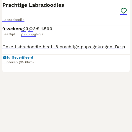
BOOST
Prachtige Labradoodles
Labradoodle
9 weken
3
3
€ 1.500
Leeftijd
Prijs
Geslacht
Onze Labradoodle heeft 6 prachtige pups gekregen. De pup met het rode halsbandje heeft een héél klein navelbreukje. Verder zijn alle pups gezond verklaard! Haar pups zijn geboren op 05-06-2026. Over 2 weken (vanaf 1 aug) mogen de pups het nestje verlaten. Vader Bobby is een blonde Labradoodle en is opgegroeid met een gezin Moeder Loeska is een zwarte Labradoodle en is ook te zien bij haar pups. Onze pups groeien op in huiselijke kring met veel aandacht, knuffels en dagelijkse prikkels. Ook buiten spelen ze graag en veel met de kinderen. Zijn de kinderen er niet, dan vermaken ze zich ook prima met elkaar. Onze pups zijn: - Gechipt. - Ontwormt volgens schema. - Geënt en geregistreerd. - Europees paspoort. - Dierenarts controle. Bij het ophalen van de pups krijgt u een knuffeltje mee met de moeder/nest geur, en een buideltje voer wat ze gewend zijn, voor de eerste 2 dagen. Heeft u interesse, maar wilt u eerst fijn op vakantie? Dat kan.... In overleg is er veel mogelijk! Wij passen tijdens uw vakantie graag op uw pup. Vraagprijs €1500,00 Nieuwschierig geworden? Of heeft u vragen? Bel of App 0619504475. (Wij zijn niet bereikbaar op zondag) Pup met rose band is verkocht.
Id Geverifieerd
Lunteren
(35.6km)