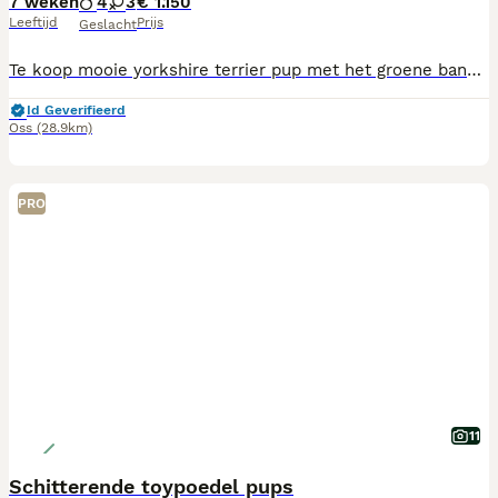
7 weken
4
3
€ 1.150
Leeftijd
Prijs
Geslacht
Te koop mooie yorkshire terrier pup met het groene bandje laatste uit het nest zoekt nog een huisje Graag serieuze reacties Prijs is vast bij reserveren vragen wij 200 aanbetaling
Id Geverifieerd
Oss
(28.9km)
PRO
11
Schitterende toypoedel pups