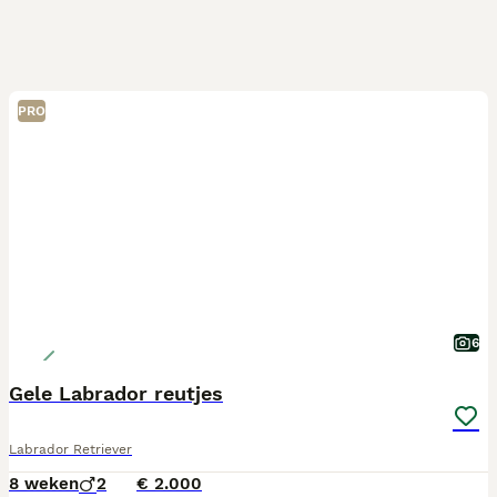
PRO
6
Gele Labrador reutjes
Labrador Retriever
8 weken
2
€ 2.000