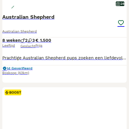
28
Australian Shepherd
Australian Shepherd
8 weken
2
3
€ 1.500
Leeftijd
Prijs
Geslacht
Prachtige Australian Shepherd pups zoeken een liefdevol thuis Met veel zorg en liefde groeien onze Australian Shepherd pups op bij ons aan huis op een boomkwekerij, waardoor ze alle ruimte hebben om vrij te bewegen, te spelen en zich op een natuurlijke manier te ontwikkelen. Ze maken dagelijks kennis met verschillende geluiden, situaties en andere dieren. Hierdoor krijgen ze een fijne, stabiele en sociale start. De Australian Shepherd is een intelligente, actieve en aanhankelijke hond die graag samenwerkt met zijn baasje. Het ras is zeer geschikt voor mensen die voldoende tijd hebben voor beweging, training en mentale uitdaging. Onze pups verlaten ons huis: * Ontwormd volgens schema. * Gevaccineerd passend bij hun leeftijd. * Gechipt en geregistreerd. * Hebben een Europees dierenpaspoort. * Nagekeken door de dierenarts. * Met puppybrok. De pups zijn beschikbaar in een mooie mix van kleuren, waaronder bruin, zwart, wit en grijs. Het gaat om een nestje van 7 pups. Inmiddels zijn de donkerbruine pup en de wit-bruine pup met bruine staart en wit staarteinde al verkocht. Wij vinden het belangrijk dat onze pups op de juiste plek terecht komen. Je bent van harte welkom om de pups te komen bekijken en kennis te maken met de moederhond. Let op: bellen heeft onze voorkeur, omdat berichten via app minder vaak en minder snel worden gelezen. Peter de Korte: 0620967417 Heb je interesse of wil je meer informatie? Neem gerust telefonisch contact op. We vertellen je graag meer over de pups en helpen je bij het maken van een weloverwogen keuze.
Id Geverifieerd
Boskoop
(43km)
BOOST