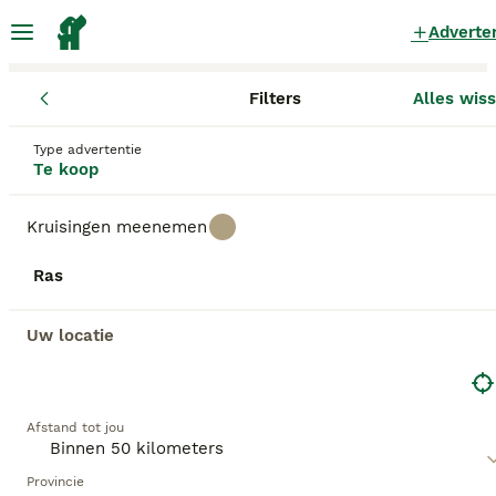
Adverte
Filters
Alles wis
Pups
Gelderland
Culemborg
Culemborg
Type advertentie
Pups te koop
in Culemborg
Te koop
118 Pups gevonden
Kruisingen meenemen
Alle rassen
Filters
Ras
Zoekopdracht bewaren
Sorteer
Uw locatie
GEBOOSTE PUPPY ADVERTENTIES
BOOST
Afstand tot jou
Provincie