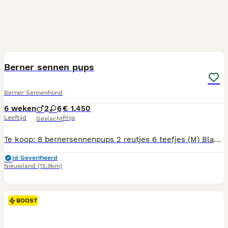
18
3
BOOST
Berner sennen pups
Berner Sennenhond
6 weken
2
6
€ 1.450
Leeftijd
Prijs
Geslacht
Te koop: 8 bernersennenpups 2 reutjes 6 teefjes (M) Blaze, Flint (V) River, Brook, Breeze, Willow, Nova en Skye Geboren op 23 juni: Prachtige bernersennenpups met 1/8 deel Husky. Mogelijk met blauwe ogen... Moeder en oma wonen bij ons en zijn lieve aanhankelijke en zorgzame mama's. Mama Ibiza heeft 1 blauw en 1 bruin oog. Oma 2 blauwe ogen. Vader: Anton vh Perenlaantje=100% berner sennen De pups mogen 18 augustus 2026 het nest verlaten en zijn dan volgens schema ontwormt, gevaccineerd en gechipt. Uiteraard met paspoort. Groeien op in gezin met volwassen/grote kinderen en lekker vrij op ons terrein. Nieuwe huisje dient te beschikken over voldoende ruimte en een tuin. Appartement en flat zijn niet geschikt. UBN nummer 7698594 Aanbetaling bij reservering: € 450,00
Id Geverifieerd
Nieuwland
(15.9km)
BOOST