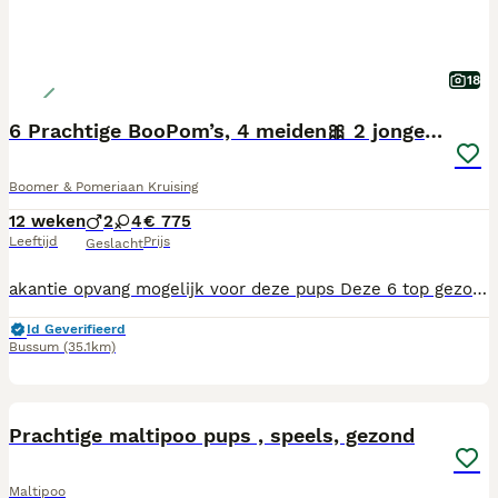
18
6 Prachtige BooPom’s, 4 meiden🎀 2 jongens🧢
Boomer & Pomeriaan Kruising
12 weken
2
4
€ 775
Leeftijd
Prijs
Geslacht
akantie opvang mogelijk voor deze pups Deze 6 top gezonde en vreselijk lieve puppekinderen zijn vanaf nu beschikbaar voor een nieuwe mand. Bent u diegene die bewust en goed overdacht een prachtige pup in huis wilt halen zijn deze pups prima geschikt 09-05-2026 geboren Hun mama is ‘Boomer (Shihtzu x yorkshire terrier) Hun papa is een pommeriaan Ze zijn zeer sociaal en echt fantastisch van karakter, vriendelijk en veel gewent . Keurig netjes ontwormd met Drontal pup en MILBEMAX. Natuurlijk zijn moeder en pups volledig gecontroleerd door onze gerenommeerde vakkundige dierenarts. De pups zijn gechipt, geregistreerd met overdrachtcodes bij NDG en bezitten een Europees paspoort met gezondheidscheck. Eerste vaccinatie gehad. Ubn 7363836 Chantal Casa Corazon Boomers
Id Geverifieerd
Bussum
(35.1km)
10
BOOST
Prachtige maltipoo pups , speels, gezond
Maltipoo