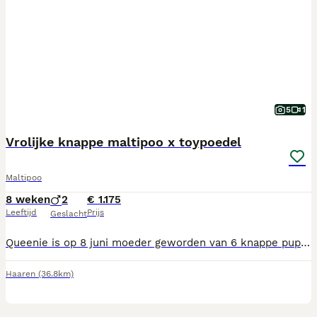
5
1
Vrolijke knappe maltipoo x toypoedel
Maltipoo
8 weken
2
€ 1.175
Leeftijd
Prijs
Geslacht
Queenie is op 8 juni moeder geworden van 6 knappe puppy’s. Ze zijn nu 8 weken en mogen al bezoek ontvangen. Ze zoeken een 5 sterren huisje om verder op te groeien. Ze groeien binnenshuis op met andere honden en kinderen, ze zijn al erg sociaal. Ook worden ze puppypad zindelijk gemaakt. Ze hebben een Nederlands/ Europees paspoort, een chip en een enting en een gezondheidscheck gehad bij de dierenarts. Als ze t nest verlaten krijgen de puppy’s mee: Paspoort Koopovereenkomst Veeeeel informatie Puppypakket met voer Speeltje Kleedje uit t nest Ik ben een hele kleine fokker, maar wel in het bezit van een vakbekwaamheidsdiploma en een ubn nummer. Ik heb af en toe een een nestje , die met veel liefde opgroeien. Als u meer informatie wenst, kunt u me altijd bellen of mailen. Ik sta u graag te woord.
Haaren
(36.8km)