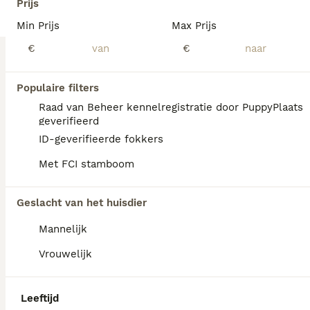
Prijs
Maltipoo
Min Prijs
Max Prijs
3 maanden
2
€ 1.750
€
€
Leeftijd
Prijs
Geslacht
Mooie, gezonde pups, netjes ingeent, ontwormd, gechipt en geregistreerd, in bezit van paspoort, thuis geboren en grootgebracht , ze blijven echt mini
Populaire filters
Id Geverifieerd
Raad van Beheer kennelregistratie door PuppyPlaats
Almere
(44.3km)
geverifieerd
ID-geverifieerde fokkers
Met FCI stamboom
Geslacht van het huisdier
Mannelijk
Vrouwelijk
Leeftijd