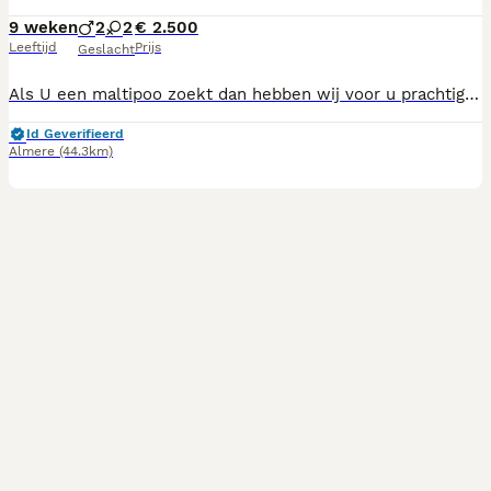
9 weken
2
2
€ 2.500
Leeftijd
Prijs
Geslacht
Als U een maltipoo zoekt dan hebben wij voor u prachtige nestje , dus als U geen vakantie plannen heeft dan is dit een mooie kans. De mama is aanwezig zie laatste foto ( maltipoo )en het is haar eerste keer dat zij een nestje heeft. En wat het voordeel is van het ras ze hebben geen huidgeur en geen haarverlies.Onze pups groeien uit met een gewicht tussen de 2.5- 4kg. Alle pups zijn netjes ingeent, ontwormd, nagekeken door de dierenarts en gezond verklaard, gechipt, geregistreerd en in bezit van een paspoort . Even over ons wij zijn in bezit van UBN nummer en honden en katten besluit diploma als U bij ons de pup koopt dan krijgt U een koop contract wat U garantie biedt op Uw pup.Wilt U een afspraak maken dan stellen wij op prijs dat U belt ik stel een persoonlijk gesprek zeer op prijs. Op biedingen gaan wij niet op in, u bent welkom om de pups te bezoeken en indien klik reserveren( reserveren kost 250 euro). Prijs 2500 euro, wij doen niet aan mailen, whatsappen , bent u serieus geïnteresseerd mag je altijd langskome
Id Geverifieerd
Almere
(44.3km)