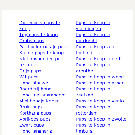
dierenarts pups te
pups te koop in
koop
vlaardingen
toy pups te koop
pups te koop in
gratis pups
dordrecht
particulier nestje pups
pups te koop zuid
kleine pups te koop
holland
niet-rashonden pups
pups te koop in delft
te koop
pups te koop in
grijs pups
drenthe
wit pups
pups te koop in weert
hond blauwe
pups te koop in assen
boerderij hond
pups te koop in
hond met stamboom
zeeland
mini hondje kopen
pups te koop in venlo
bruin pups
pups te koop in
kortharig pups
rotterdam
abrikoos pups
pups te koop in zwolle
zwart pups
pups te koop in
hond langharig
limburg