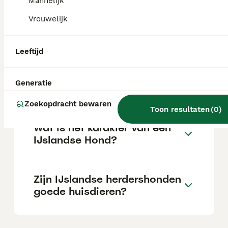
Mannelijk
Vrouwelijk
Waarom heeft IJsland
honden verboden?
Leeftijd
Blaffen IJslandse
Generatie
herdershonden veel?
Zoekopdracht bewaren
Toon resultaten
(
0
)
Wat is het karakter van een
IJslandse Hond?
Zijn IJslandse herdershonden
goede huisdieren?