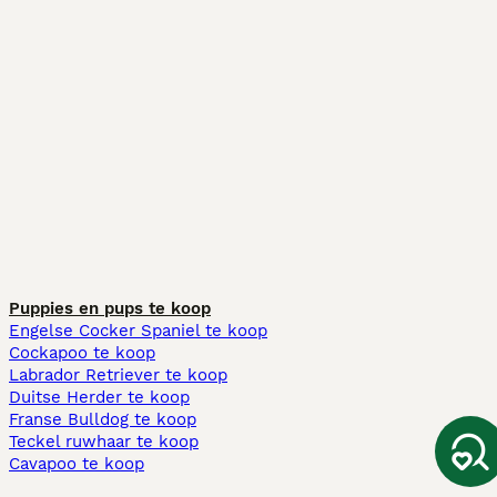
Puppies en pups te koop
Engelse Cocker Spaniel te koop
Cockapoo te koop
Labrador Retriever te koop
Duitse Herder te koop
Franse Bulldog te koop
Teckel ruwhaar te koop
Cavapoo te koop