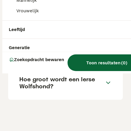
Mannelijk
Vrouwelijk
Is een Ierse Wolfshond
gevaarlijk?
Leeftijd
Generatie
Wat is het karakter van een
Ierse Wolfshond?
Zoekopdracht bewaren
Toon resultaten
(
0
)
Hoe groot wordt een Ierse
Wolfshond?