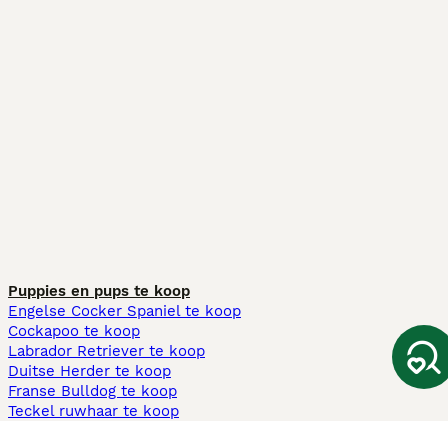
Puppies en pups te koop
Engelse Cocker Spaniel te koop
Cockapoo te koop
Labrador Retriever te koop
Duitse Herder te koop
Franse Bulldog te koop
Teckel ruwhaar te koop
Cavapoo te koop