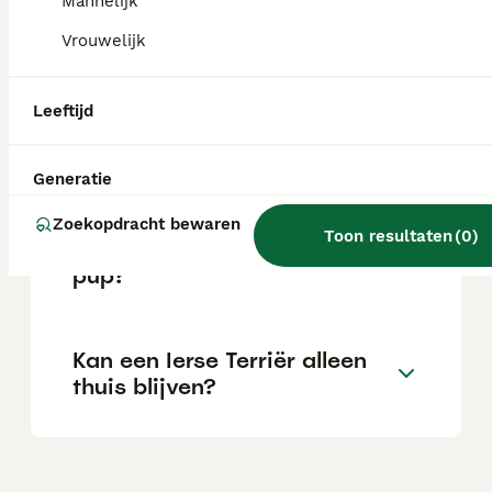
Mannelijk
Is de Ierse Terrier een rustige
Vrouwelijk
hond?
Leeftijd
Hoe oud wordt een Ierse
Terriër gemiddeld?
Generatie
Zoekopdracht bewaren
Toon resultaten
(
0
)
Wat kost een Ierse Terriër
pup?
Kan een Ierse Terriër alleen
thuis blijven?