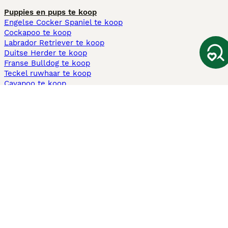
Puppies en pups te koop
Engelse Cocker Spaniel te koop
Cockapoo te koop
Labrador Retriever te koop
Duitse Herder te koop
Franse Bulldog te koop
Teckel ruwhaar te koop
Cavapoo te koop
Andere populaire pagina's
Honden te koop in Amsterdam
Pups te koop Limburg​
Pups te koop Friesland​
Honden te koop in Gelderland
Honden te koop in Den Haag
Honden te koop in Enschede
Adopteer hond in Nederland
Informatie
Over ons