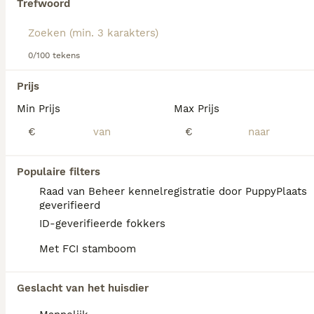
Trefwoord
0/100 tekens
Prijs
Min Prijs
Max Prijs
We hebben 0 Ierse Terriër Pups te koop in
€
€
Plasmolen gevonden.
Als je toekomstige resultaten wil zien voor deze 
exacte zoekopdracht, sla dan je zoekopdracht op en 
Populaire filters
vind jouw perfecte hond:
Raad van Beheer kennelregistratie door PuppyPlaats
Zoekopdracht bewaren
geverifieerd
ID-geverifieerde fokkers
Met FCI stamboom
FAQ's
Geslacht van het huisdier
Blaffen Ierse terriërs veel?