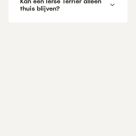
Kan een Ierse Terriër alleen
thuis blijven?