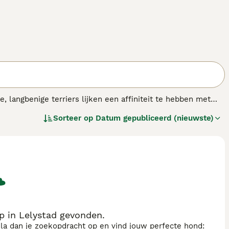
, langbenige terriers lijken een affiniteit te hebben met
taat te zijn de stemming van een persoon te lezen, wat een
Sorteer op
Datum gepubliceerd (nieuwste)
p in Lelystad gevonden.
sla dan je zoekopdracht op en vind jouw perfecte hond: