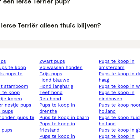
 een Ierse Terriër pup?
Ierse Terriër alleen thuis blijven?
ups
zwart pups
pups te koop in
pups te koop
volwassen honden
amsterdam
grijs pups
pups te koop in den
hond blauwe
haag
et stamboom
hond langharig
pups te koop in 
s te koop
teef hond
pups te koop in
ndje kopen
reu hond
eindhoven
ier nestje pups
pups te koop in
pups te koop noord
ig pups
drenthe
holland
pups te koop in baarn
pups te koop zuid
pups te koop in
holland
s pups
friesland
pups te koop in 
pups te koop in
pups te koop in