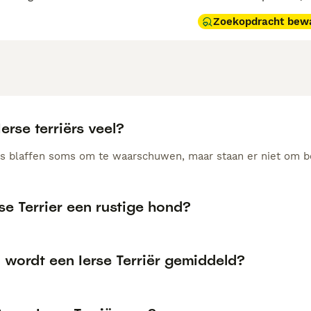
Zoekopdracht bew
Ierse terriërs veel?
ërs blaffen soms om te waarschuwen, maar staan er niet om b
rse Terrier een rustige hond?
 wordt een Ierse Terriër gemiddeld?