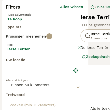
Filters
Alles wissen
Pups
Ie
Type advertentie
Ierse Terr
Te koop
0 Pups gevonde
Type ras
Ierse Terri
Kruisingen meenemen
Alleen puur
Ras
De Ierse Terriër
Ierse Terriër
kinderen, waardo
Zoekopdrach
erg vertederend
Uw locatie
Lees onze
Irish
Afstand tot jou
Trefwoord
Als je toe