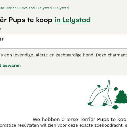
rse Terriër
Flevoland
Lelystad
Lelystad
iër Pups te koop
in Lelystad
n
ër
 is een levendige, alerte en zachtaardige hond. Deze charmante
or ze een perfect familie huisdier zijn. Ze schijnen ook in s
t bewaren
e eigenschap is.
 Terriër adviespagina
voor informatie over dit hondenras.
We hebben 0 Ierse Terriër Pups te koo
komstige resultaten wil zien voor deze exacte zoekopdracht, 