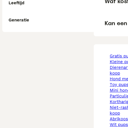
Wat kost
Leeftijd
Generatie
Kan een 
gratis p
kleine 
dierenarts pups te
koop
hond m
toy pup
mini ho
particul
korthar
niet-rashonden pups te
koop
abrikoo
wit pups