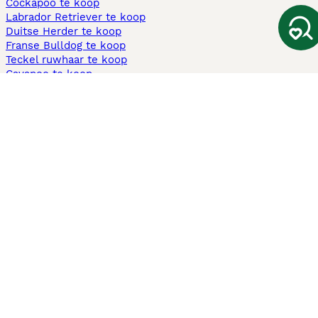
Cockapoo te koop
Labrador Retriever te koop
Duitse Herder te koop
Franse Bulldog te koop
Teckel ruwhaar te koop
Cavapoo te koop
Andere populaire pagina's
Honden te koop in Amsterdam
Pups te koop Limburg​
Pups te koop Friesland​
Honden te koop in Gelderland
Honden te koop in Den Haag
Honden te koop in Enschede
Adopteer hond in Nederland
Informatie
Over ons
Privacybeleid
Support
Pers