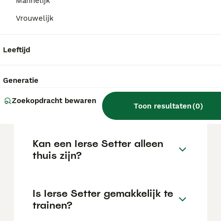
Mannelijk
de locatie.
Vrouwelijk
Wat is het karakter van een
Leeftijd
Ierse Setter?
Generatie
Hoeveel jaar leeft een Ierse
Zoekopdracht bewaren
Setter?
Toon resultaten
(
0
)
Kan een Ierse Setter alleen
thuis zijn?
Is Ierse Setter gemakkelijk te
trainen?