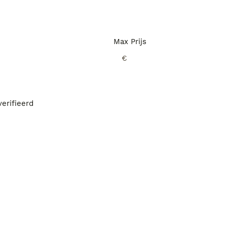
Max Prijs
€
erifieerd