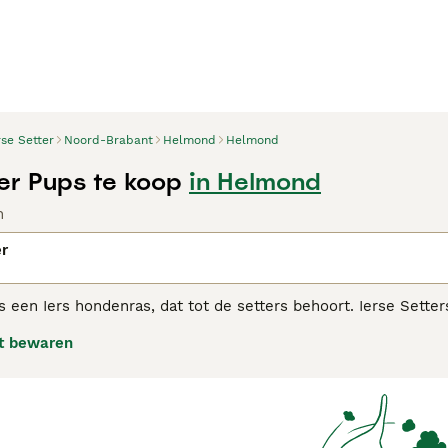
rse Setter
Noord-Brabant
Helmond
Helmond
ter Pups te koop
in Helmond
n
er
is een Iers hondenras, dat tot de setters behoort. Ierse Sett
wel populair zijn geweest in de showring, in huiselijke kring
t bewaren
 Setter koopadvies pagina
voor informatie over dit hondenras.