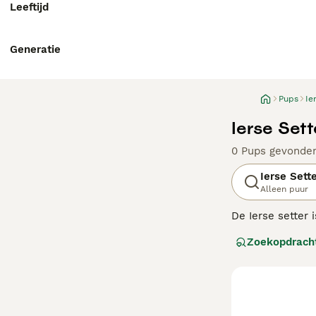
Leeftijd
Generatie
Pups
Ie
Ierse Set
0 Pups gevonde
Ierse Sett
Alleen puur
De Ierse setter 
de jaren heen zo
Zoekopdrach
werkhonden.
Lees onze
Ierse