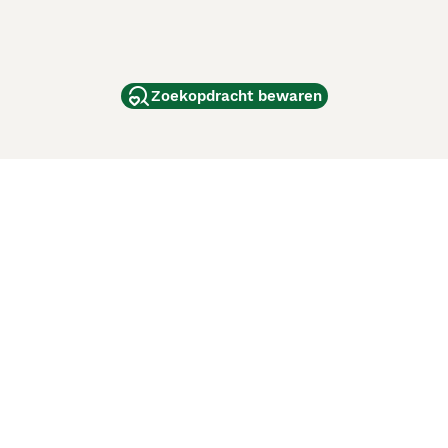
Zoekopdracht bewaren
dam
and
ag
de
d
ci Animali
Lancaster Puppies
 verbeteren. Met het gebruik van deze website en