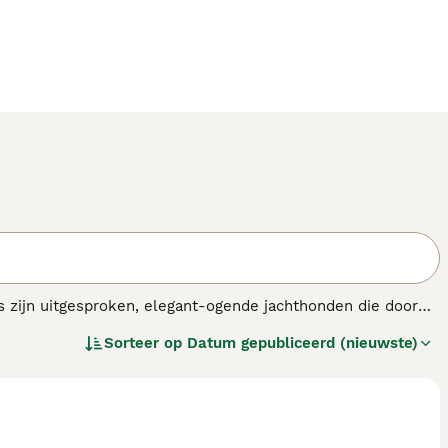
ers zijn uitgesproken, elegant-ogende jachthonden die door
 en als werkhonden. Ze zijn oorspronkelijk gefokt als
Sorteer op
Datum gepubliceerd (nieuwste)