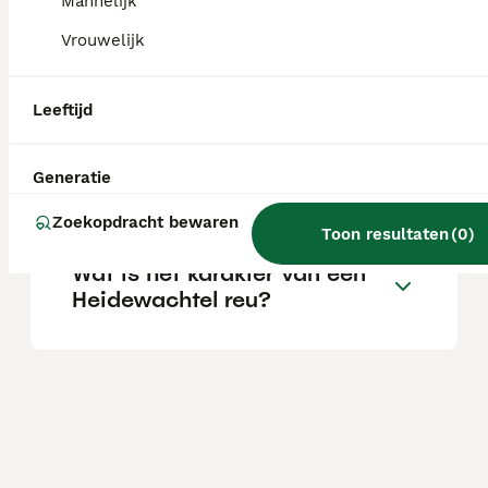
Mannelijk
Vrouwelijk
Wat is het karakter van een
Heidewachtel hond?
Leeftijd
Wat is de levensverwachting
Generatie
van een Heidewachtel?
Zoekopdracht bewaren
Toon resultaten
(
0
)
Wat is het karakter van een
Heidewachtel reu?