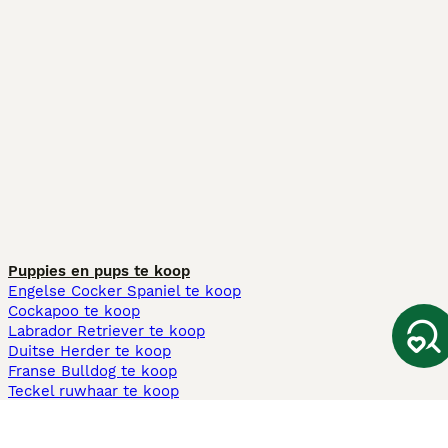
Puppies en pups te koop
Engelse Cocker Spaniel te koop
Cockapoo te koop
Labrador Retriever te koop
Duitse Herder te koop
Franse Bulldog te koop
Teckel ruwhaar te koop
Cavapoo te koop