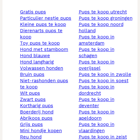
gratis pups
pups te koop utrecht
particulier nestje pups
pups te koop groningen
kleine pups te koop
pups te koop noord
dierenarts pups te
holland
koop
pups te koop in
toy pups te koop
amsterdam
hond met stamboom
pups te koop in
hond blauwe
schagen
hond langharig
pups te koop in
volwassen honden
overijssel
bruin pups
pups te koop in zwolle
niet-rashonden pups
pups te koop in soest
te koop
pups te koop in
wit pups
dordrecht
zwart pups
pups te koop in
kortharig pups
deventer
boerderij hond
pups te koop in
abrikoos pups
apeldoorn
grijs pups
pups te koop in
mini hondje kopen
vlaardingen
reu hond
pups te koop in zeist