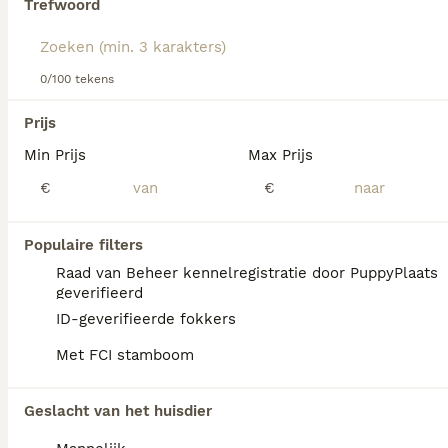
Trefwoord
Lees onze
Grote Münsterländer adviespagina
voor
informatie over dit hondenras.
We hebben 0 Grote Münsterländer Pups te
0/100 tekens
koop in Landgraaf gevonden.
Als je toekomstige resultaten wil zien voor deze 
Prijs
exacte zoekopdracht, sla dan je zoekopdracht op en 
vind jouw perfecte hond:
Min Prijs
Max Prijs
€
€
Zoekopdracht bewaren
Populaire filters
FAQ's
Raad van Beheer kennelregistratie door PuppyPlaats
geverifieerd
ID-geverifieerde fokkers
Waarom heeft mijn puppy
Met FCI stamboom
grote poten?
Grote poten bij een pup duiden doorgaans
Geslacht van het huisdier
op een grotere volwassen hond. Als de