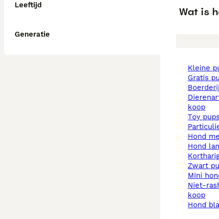
Leeftijd
Wat is h
Generatie
kleine 
gratis p
boerder
dierenarts pups te
koop
toy pup
particul
hond m
hond la
korthar
zwart p
mini ho
niet-rashonden pups te
koop
hond b