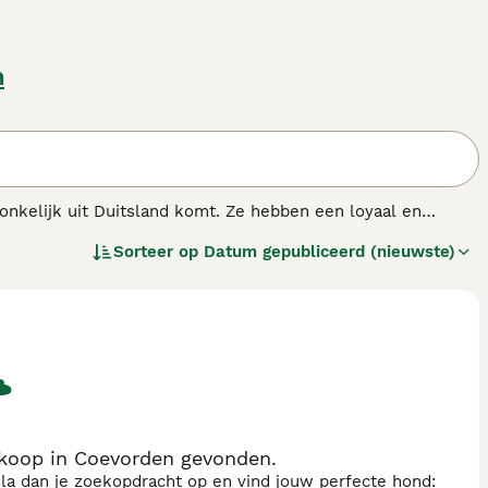
n
onkelijk uit Duitsland komt. Ze hebben een loyaal en
naar. Ze werden oorspronkelijk gefokt om te werken met
Sorteer op
Datum gepubliceerd (nieuwste)
zeer gewaardeerd als metgezel en gezinshond
ras.
koop in Coevorden gevonden.
sla dan je zoekopdracht op en vind jouw perfecte hond: