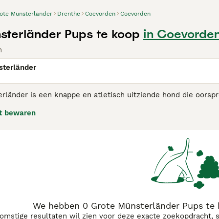
ote Münsterländer
Drenthe
Coevorden
Coevorden
sterländer Pups te koop
in Coevorde
n
sterländer
rländer is een knappe en atletisch uitziende hond die oorspr
rakter dat een sterke band opbouwt met hun familie en eige
t bewaren
thonden, maar in hun geboorteland Duitsland worden ze ook 
 Münsterländer adviespagina
voor informatie over dit honden
We hebben 0 Grote Münsterländer Pups te 
komstige resultaten wil zien voor deze exacte zoekopdracht, 