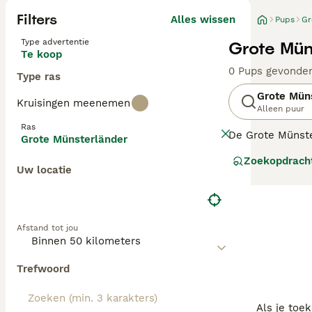
Filters
Alles wissen
Pups
Gr
Type advertentie
Grote Mün
Te koop
0 Pups gevonde
Type ras
Grote Mün
Kruisingen meenemen
Alleen puur
Ras
De Grote Münste
Grote Münsterländer
aanhankelijk ka
Zoekopdrach
jagers als jach
Uw locatie
Lees onze
Grote
Afstand tot jou
Trefwoord
Als je toe