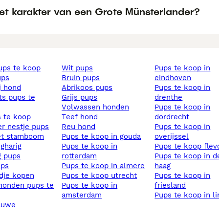
et karakter van een Grote Münsterlander?
pups te koop
wit pups
pups te koop in
ups
bruin pups
eindhoven
ij hond
abrikoos pups
pups te koop in
grijs pups
drenthe
volwassen honden
pups te koop in
s te koop
teef hond
dordrecht
ier nestje pups
reu hond
pups te koop in
et stamboom
pups te koop in gouda
overijssel
ngharig
pups te koop in
pups te koop fle
ig pups
rotterdam
pups te koop in den
ups
pups te koop in almere
haag
ndje kopen
pups te koop utrecht
pups te koop in
pups te koop in
friesland
amsterdam
pups te koop in l
lauwe