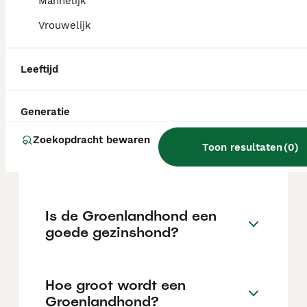
doorgaans op een wachtlijst bij een fokker.
Mannelijk
Reken voor een goed gefokte rashond op
Vrouwelijk
een stevige investering.
Leeftijd
Wat is het karakter van een
Groenlandhond?
Generatie
Zoekopdracht bewaren
Wat kost een Groenlandhond
Toon resultaten
(
0
)
pup?
Is de Groenlandhond een
goede gezinshond?
Hoe groot wordt een
Groenlandhond?