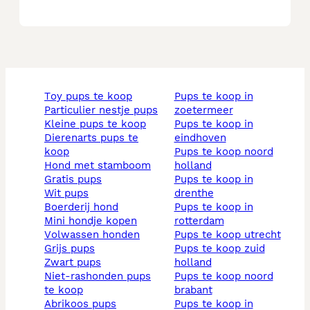
toy pups te koop
pups te koop in
particulier nestje pups
zoetermeer
kleine pups te koop
pups te koop in
dierenarts pups te
eindhoven
koop
pups te koop noord
hond met stamboom
holland
gratis pups
pups te koop in
wit pups
drenthe
boerderij hond
pups te koop in
mini hondje kopen
rotterdam
volwassen honden
pups te koop utrecht
grijs pups
pups te koop zuid
zwart pups
holland
niet-rashonden pups
pups te koop noord
te koop
brabant
abrikoos pups
pups te koop in