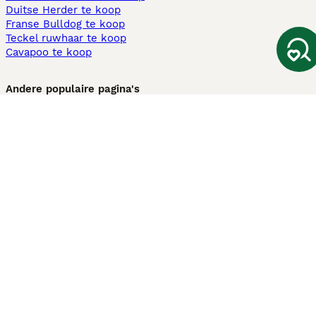
Duitse Herder te koop
Franse Bulldog te koop
Teckel ruwhaar te koop
Cavapoo te koop
Andere populaire pagina's
Honden te koop in Amsterdam
Pups te koop Limburg​
Pups te koop Friesland​
Honden te koop in Gelderland
Honden te koop in Den Haag
Honden te koop in Enschede
Adopteer hond in Nederland
Informatie
Over ons
Privacybeleid
Support
Pers
Voorwaarden
Pups verkopen