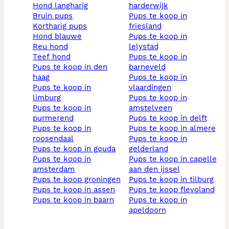
hond langharig
harderwijk
bruin pups
pups te koop in
kortharig pups
friesland
hond blauwe
pups te koop in
reu hond
lelystad
teef hond
pups te koop in
pups te koop in den
barneveld
haag
pups te koop in
pups te koop in
vlaardingen
limburg
pups te koop in
pups te koop in
amstelveen
purmerend
pups te koop in delft
pups te koop in
pups te koop in almere
roosendaal
pups te koop in
pups te koop in gouda
gelderland
pups te koop in
pups te koop in capelle
amsterdam
aan den ijssel
pups te koop groningen
pups te koop in tilburg
pups te koop in assen
pups te koop flevoland
pups te koop in baarn
pups te koop in
apeldoorn