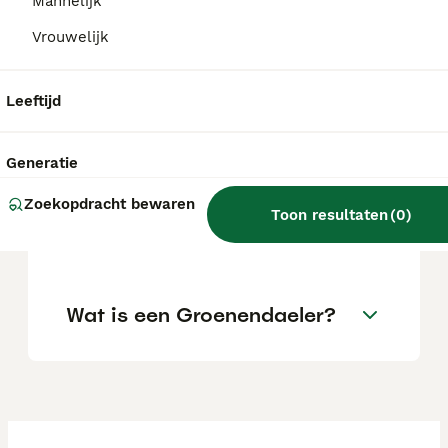
Mannelijk
aanzienlijke investering.
Vrouwelijk
Welke fokkers van
Leeftijd
Groenendaelers zijn er in
Nederland?
Generatie
Zoekopdracht bewaren
Is een Groenendaeler een
Toon resultaten
(
0
)
goede gezinshond?
Wat is een Groenendaeler?