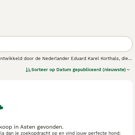
ontwikkeld door de Nederlander Eduard Karel Korthals, die
nkrijk. Het ras is een kruising tussen de Braque français,
Sorteer op
Datum gepubliceerd (nieuwste)
jacht op zowel groot als klein wild. De Griffon Korthals
ras.
 koop in Asten gevonden.
sla dan je zoekopdracht op en vind jouw perfecte hond: