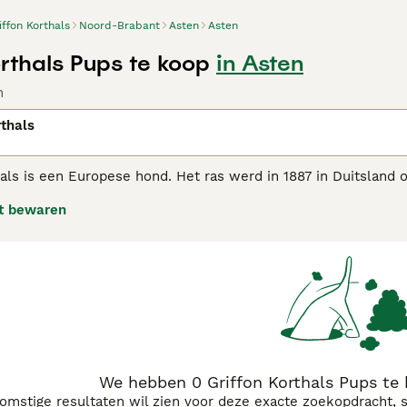
iffon Korthals
Noord-Brabant
Asten
Asten
orthals Pups te koop
in Asten
n
rthals
als is een Europese hond. Het ras werd in 1887 in Duitsland 
chthond wilde fokken. De rasstandaard wordt bepaald door Fra
t bewaren
Pointer. Het is een jachthond, die kan worden gebruikt bij de 
ebruikt als gezelschapshond.
als Griffon koopadvies pagina
voor informatie over dit honden
We hebben 0 Griffon Korthals Pups te
komstige resultaten wil zien voor deze exacte zoekopdracht, 