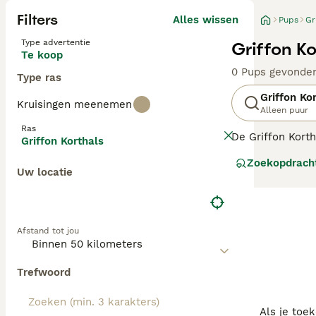
Filters
Alles wissen
Pups
Gr
Type advertentie
Griffon K
Te koop
0 Pups gevonde
Type ras
Griffon Ko
Kruisingen meenemen
Alleen puur
Ras
De Griffon Korth
Griffon Korthals
een ruwharige ja
Zoekopdrach
de Barbet en de 
Uw locatie
wordt ook wel g
Lees onze
Korth
Afstand tot jou
Trefwoord
Als je toe