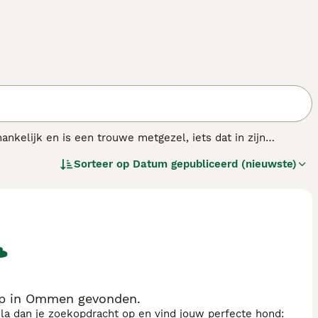
nkelijk en is een trouwe metgezel, iets dat in zijn
zeer sterke relatie met zijn eigenaar en de eventuele
Sorteer op
Datum gepubliceerd (nieuwste)
 lichte stemverheffing brengt de hond al uit zijn element.
op in Ommen gevonden.
sla dan je zoekopdracht op en vind jouw perfecte hond: