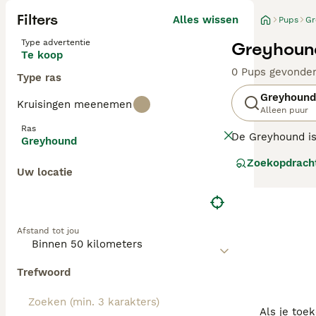
Filters
Alles wissen
Pups
Gr
Type advertentie
Greyhoun
Te koop
0 Pups gevonde
Type ras
Greyhound
Kruisingen meenemen
Alleen puur
Ras
De Greyhound is 
Greyhound
geschiedenis lig
Zoekopdrach
gezinsleden ontw
Uw locatie
Zo alert als de h
Lees onze
Greyh
Afstand tot jou
Trefwoord
Als je toe