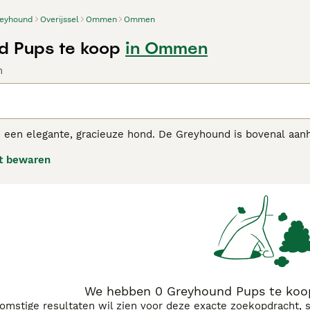
eyhound
Overijssel
Ommen
Ommen
d Pups te koop
in Ommen
n
een elegante, gracieuze hond. De Greyhound is bovenal aanha
t opgesloten. De Greyhound is een liefdevolle hond, die een 
t bewaren
ikkelt, derhalve is de greyhound erg gevoelig aangelegd: een
ond buiten is, zo rustig is hij in het huis
ound adviespagina
voor informatie over dit hondenras.
We hebben 0 Greyhound Pups te ko
komstige resultaten wil zien voor deze exacte zoekopdracht, 