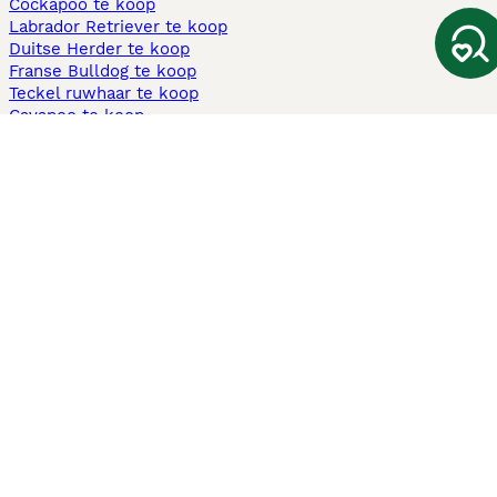
Cockapoo te koop
Labrador Retriever te koop
Duitse Herder te koop
Franse Bulldog te koop
Teckel ruwhaar te koop
Cavapoo te koop
Andere populaire pagina's
Honden te koop in Amsterdam
Pups te koop Limburg​
Pups te koop Friesland​
Honden te koop in Gelderland
Honden te koop in Den Haag
Honden te koop in Enschede
Adopteer hond in Nederland
Informatie
Over ons
Privacybeleid
Support
Pers