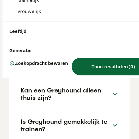
Mannelijk
de locatie.
Vrouwelijk
Wat is het karakter van een
Leeftijd
Greyhound?
Generatie
Hoeveel jaar leeft een
Zoekopdracht bewaren
Greyhound?
Toon resultaten
(
0
)
Kan een Greyhound alleen
thuis zijn?
Is Greyhound gemakkelijk te
trainen?