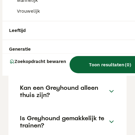
Mannelijk
de locatie.
Vrouwelijk
Wat is het karakter van een
Leeftijd
Greyhound?
Generatie
Hoeveel jaar leeft een
Zoekopdracht bewaren
Greyhound?
Toon resultaten
(
0
)
Kan een Greyhound alleen
thuis zijn?
Is Greyhound gemakkelijk te
trainen?