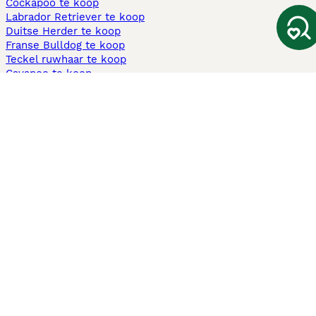
Cockapoo te koop
Labrador Retriever te koop
Duitse Herder te koop
Franse Bulldog te koop
Teckel ruwhaar te koop
Cavapoo te koop
Andere populaire pagina's
Honden te koop in Amsterdam
Pups te koop Limburg​
Pups te koop Friesland​
Honden te koop in Gelderland
Honden te koop in Den Haag
Honden te koop in Enschede
Adopteer hond in Nederland
Informatie
Over ons
Privacybeleid
Support
Pers