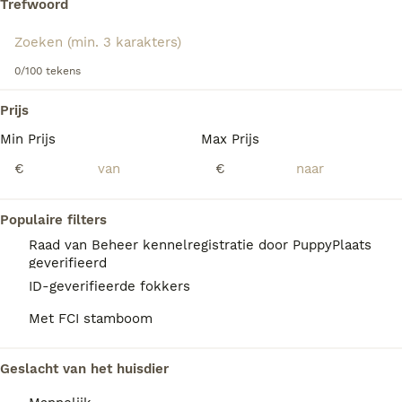
Trefwoord
We hebben 0 Gordon Setter Pups te koop in
Coevorden gevonden.
0/100 tekens
Als je toekomstige resultaten wil zien voor deze 
exacte zoekopdracht, sla dan je zoekopdracht op en 
Prijs
vind jouw perfecte hond:
Min Prijs
Max Prijs
Zoekopdracht bewaren
€
€
FAQ's
Populaire filters
Raad van Beheer kennelregistratie door PuppyPlaats
geverifieerd
Wat kost een Gordon Setter?
ID-geverifieerde fokkers
Met FCI stamboom
Een Gordon Setter pup vraagt een
aanzienlijke investering die varieert
afhankelijk van de fokker.
Geslacht van het huisdier