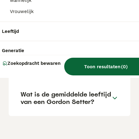
Mannelijk
Is er een Gordon Setter Club
Vrouwelijk
in Nederland?
Leeftijd
Wat is het karakter van een
Gordon Setter?
Generatie
Zoekopdracht bewaren
Toon resultaten
(
0
)
Is de Gordon Setter gezond?
Wat is de gemiddelde leeftijd
van een Gordon Setter?