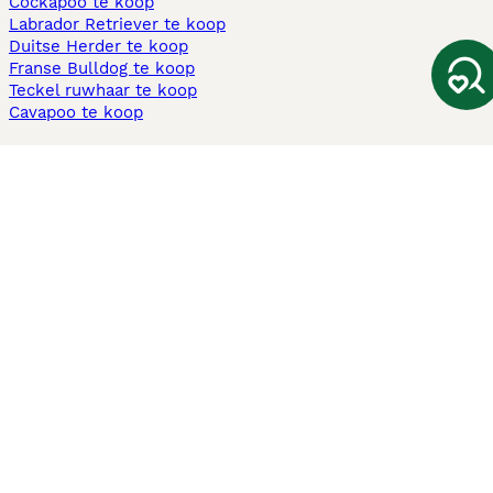
Cockapoo te koop
Labrador Retriever te koop
Duitse Herder te koop
Franse Bulldog te koop
Teckel ruwhaar te koop
Cavapoo te koop
Andere populaire pagina's
Honden te koop in Amsterdam
Pups te koop Limburg​
Pups te koop Friesland​
Honden te koop in Gelderland
Honden te koop in Den Haag
Honden te koop in Enschede
Adopteer hond in Nederland
Informatie
Over ons
Privacybeleid
Support
Pers
Voorwaarden