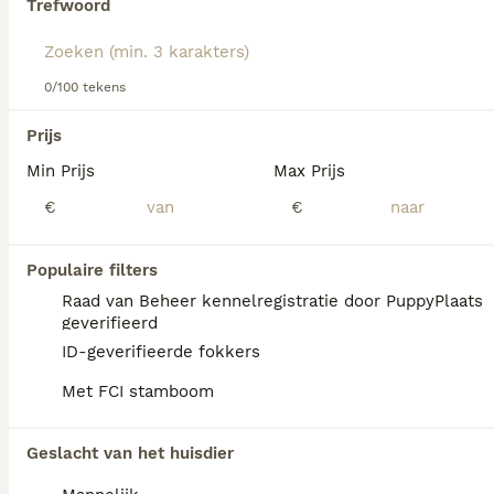
Trefwoord
F1 Goldendoodles
zijn een 50/50 mix en kunnen qua
uiterlijk uiteenlopen.
F1B
en
F1BB
hebben een hoger
percentage Poedel, waardoor ze vaker een krullende,
laagverharende vacht hebben.
F2B
en
multigen
0/100 tekens
Goldendoodles bieden doorgaans meer voorspelbaarheid
in vachtstructuur, verharing en temperament.
Prijs
Ongeacht de generatie staat de Goldendoodle bekend als
Min Prijs
Max Prijs
een sociale, loyale en makkelijk te trainen hond die
We hebben 0 Goldendoodle Pups te koop in
dagelijks beweging en regelmatige vachtverzorging nodig
€
€
Maastricht gevonden.
heeft.
Als je toekomstige resultaten wil zien voor deze 
exacte zoekopdracht, sla dan je zoekopdracht op en 
Populaire filters
vind jouw perfecte hond:
Raad van Beheer kennelregistratie door PuppyPlaats
Zoekopdracht bewaren
geverifieerd
ID-geverifieerde fokkers
Met FCI stamboom
FAQ's
Geslacht van het huisdier
Hoeveel kost een