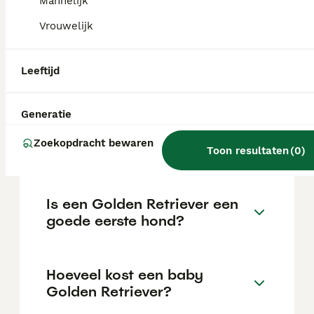
Mannelijk
van de fokker en de locatie.
Vrouwelijk
Hoeveel kost één golden
Leeftijd
retriever?
Generatie
Kan een Golden Retriever
Zoekopdracht bewaren
alleen thuis blijven?
Toon resultaten
(
0
)
Is een Golden Retriever een
goede eerste hond?
Hoeveel kost een baby
Golden Retriever?