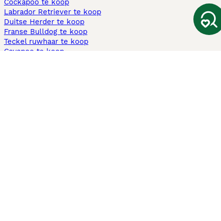
Cockapoo te koop
Labrador Retriever te koop
Duitse Herder te koop
Franse Bulldog te koop
Teckel ruwhaar te koop
Cavapoo te koop
Andere populaire pagina's
Honden te koop in Amsterdam
Pups te koop Limburg​
Pups te koop Friesland​
Honden te koop in Gelderland
Honden te koop in Den Haag
Honden te koop in Enschede
Adopteer hond in Nederland
Informatie
Over ons
Privacybeleid
Support
Pers