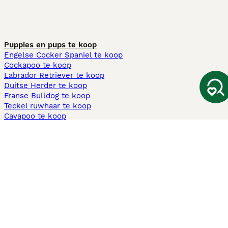
Puppies en pups te koop
Engelse Cocker Spaniel te koop
Cockapoo te koop
Labrador Retriever te koop
Duitse Herder te koop
Franse Bulldog te koop
Teckel ruwhaar te koop
Cavapoo te koop
Andere populaire pagina's
Honden te koop in Amsterdam
Pups te koop Limburg​
Pups te koop Friesland​
Honden te koop in Gelderland
Honden te koop in Den Haag
Honden te koop in Enschede
Adopteer hond in Nederland