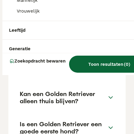
Mannelijk
Retriever?
Vrouwelijk
De gemiddelde prijs voor een Golden
Retriever pup in Nederland ligt rond de
€1029 maar dit kan variëren afhankelijk van
Leeftijd
factoren zoals de stamboom, de reputatie
van de fokker en de locatie.
Generatie
Zoekopdracht bewaren
Hoeveel kost één golden
Toon resultaten
(
0
)
retriever?
Kan een Golden Retriever
alleen thuis blijven?
Is een Golden Retriever een
goede eerste hond?