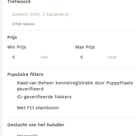
Trefwoord
Lees onze
Golden Retriever adviespagina
voor informatie
over dit hondenras.
0/100 tekens
Prijs
Min Prijs
Max Prijs
We hebben 0 Golden Retriever Pups te koop
€
€
in Reusel gevonden.
Als je toekomstige resultaten wil zien voor deze 
exacte zoekopdracht, sla dan je zoekopdracht op en 
Populaire filters
vind jouw perfecte hond:
Raad van Beheer kennelregistratie door PuppyPlaats
Zoekopdracht bewaren
geverifieerd
ID-geverifieerde fokkers
Met FCI stamboom
FAQ's
Geslacht van het huisdier
Hoe duur is een Golden