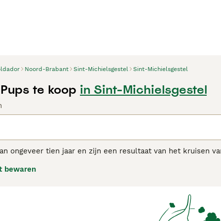
ldador
Noord-Brabant
Sint-Michielsgestel
Sint-Michielsgestel
Pups te koop
in Sint-Michielsgestel
n
an ongeveer tien jaar en zijn een resultaat van het kruisen 
den niet zo populair zijn als andere nieuwere kruisingen, h
t bewaren
en redding, geleidehonden, therapiehonden of bom snuivende 
ben. Goldadors zijn super intelligent en worden pas volwassen
 goed in een huiselijke omgeving en zijn ze bijzonder goed in 
dor koopadvies pagina voor informatie over dit hondenras.