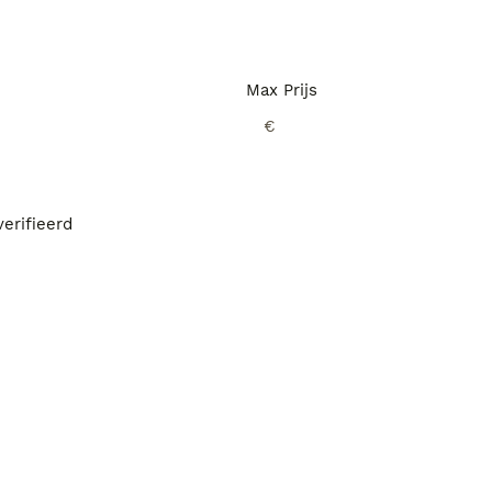
Max Prijs
€
erifieerd