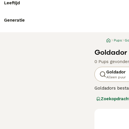
Leeftijd
Generatie
Pups
Go
Goldador 
0 Pups gevonde
Goldador
Alleen puur
Goldadors besta
intelligente hon
Zoekopdrach
voor opsporing 
iets te doen heb
zijn, gedijen ze
Lees onze Golda