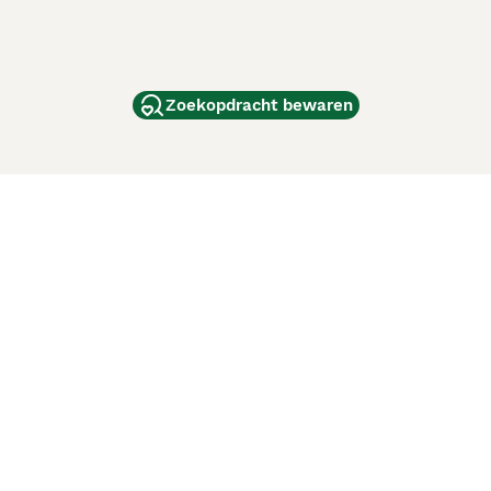
Zoekopdracht bewaren
dam
and
ag
de
d
ci Animali
Lancaster Puppies
 verbeteren. Met het gebruik van deze website en