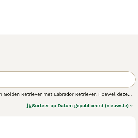
van Golden Retriever met Labrador Retriever. Hoewel deze
ebben ze bewezen uitstekende werkhonden te zijn, of het nu
Sorteer op
Datum gepubliceerd (nieuwste)
honden is, omdat ze nooit gelukkiger zijn dan wanneer ze
 als ze ongeveer 2 jaar oud zijn. Omdat ze zo veelzijdig
de buurt van kinderen.