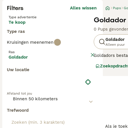
Filters
Alles wissen
Pups
Go
Type advertentie
Goldador 
Te koop
0 Pups gevonde
Type ras
Goldador
Kruisingen meenemen
Alleen puur
Ras
Goldadors besta
Goldador
intelligente hon
Zoekopdrach
voor opsporing 
Uw locatie
iets te doen heb
zijn, gedijen ze
Lees onze Golda
Afstand tot jou
Trefwoord
Als je toe