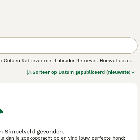
van Golden Retriever met Labrador Retriever. Hoewel deze
ebben ze bewezen uitstekende werkhonden te zijn, of het nu
Sorteer op
Datum gepubliceerd (nieuwste)
honden is, omdat ze nooit gelukkiger zijn dan wanneer ze
 als ze ongeveer 2 jaar oud zijn. Omdat ze zo veelzijdig
de buurt van kinderen.
n Simpelveld gevonden.
sla dan je zoekopdracht op en vind jouw perfecte hond: