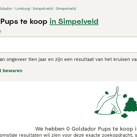
ldador
Limburg
Simpelveld
Simpelveld
Pups te koop
in Simpelveld
n
an ongeveer tien jaar en zijn een resultaat van het kruisen 
den niet zo populair zijn als andere nieuwere kruisingen, h
t bewaren
en redding, geleidehonden, therapiehonden of bom snuivende 
ben. Goldadors zijn super intelligent en worden pas volwassen
 goed in een huiselijke omgeving en zijn ze bijzonder goed in 
dor koopadvies pagina voor informatie over dit hondenras.
We hebben 0 Goldador Pups te koop i
komstige resultaten wil zien voor deze exacte zoekopdracht, 