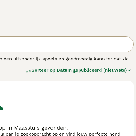
n een uitzonderlijk speels en goedmoedig karakter dat zich
n. Frenchies kunnen veel aandacht vragen (maar ook geven!)
Sorteer op
Datum gepubliceerd (nieuwste)
op in Maassluis gevonden.
sla dan je zoekopdracht op en vind jouw perfecte hond: