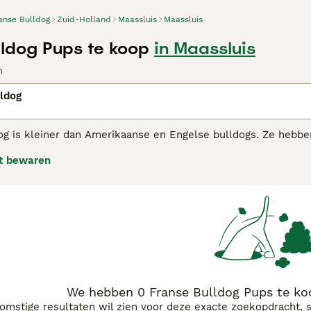
anse Bulldog
Zuid-Holland
Maassluis
Maassluis
lldog Pups te koop
in Maassluis
n
ldog
og is kleiner dan Amerikaanse en Engelse bulldogs. Ze hebbe
past aan verschillende levensstijlen en huiselijke omgevinge
t bewaren
iever dan tijd doorbrengen met hun baasjes.
e Bulldog adviespagina
voor informatie over dit hondenras.
We hebben 0 Franse Bulldog Pups te ko
komstige resultaten wil zien voor deze exacte zoekopdracht, 