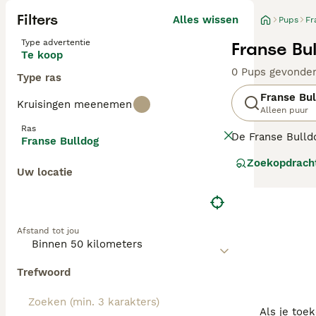
Filters
Alles wissen
Pups
Fr
Type advertentie
Franse Bu
Te koop
0 Pups gevonde
Type ras
Franse Bul
Kruisingen meenemen
Alleen puur
Ras
De Franse Bulld
Franse Bulldog
gemakkelijk aan
Zoekopdrach
en doen niets l
Uw locatie
Lees onze
Frans
Afstand tot jou
Trefwoord
Als je toe