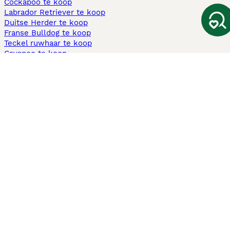
Cockapoo te koop
Labrador Retriever te koop
Duitse Herder te koop
Franse Bulldog te koop
Teckel ruwhaar te koop
Cavapoo te koop
Andere populaire pagina's
Honden te koop in Amsterdam
Pups te koop Limburg​
Pups te koop Friesland​
Honden te koop in Gelderland
Honden te koop in Den Haag
Honden te koop in Enschede
Adopteer hond in Nederland
Informatie
Over ons
Privacybeleid
Support
Pers