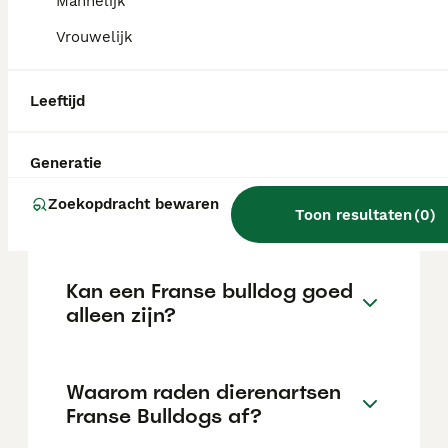
Mannelijk
de locatie.
Vrouwelijk
Is een Franse Bulldog
Leeftijd
verboden in Nederland?
Generatie
Welke kleur Franse bulldog is
Zoekopdracht bewaren
het duurst?
Toon resultaten
(
0
)
Kan een Franse bulldog goed
alleen zijn?
Waarom raden dierenartsen
Franse Bulldogs af?