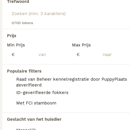
Trefwoord
We hebben 0 Fox Terriër Gladhaar Pups te
0/100 tekens
koop in Sint-Michielsgestel gevonden.
Als je toekomstige resultaten wil zien voor deze 
Prijs
exacte zoekopdracht, sla dan je zoekopdracht op en 
vind jouw perfecte hond:
Min Prijs
Max Prijs
€
€
Zoekopdracht bewaren
Populaire filters
FAQ's
Raad van Beheer kennelregistratie door PuppyPlaats
geverifieerd
ID-geverifieerde fokkers
Zijn gladharige foxterriërs
Met FCI stamboom
goede huisdieren?
De gladharige Foxterriër is een fantastische
Geslacht van het huisdier
metgezel die urenlang kan rennen, spelen