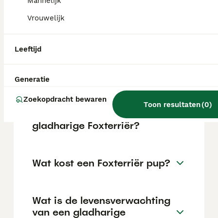
en de wereld ontdekken. Hij is geschikt voor
Mannelijk
allerlei situaties en levensstijlen, mits je
Vrouwelijk
voldoende tijd hebt voor wandelingen en
avonturen.
Leeftijd
Blaffen gladharige
Foxterriërs veel?
Generatie
Zoekopdracht bewaren
Toon resultaten
(
0
)
Wat is het karakter van een
gladharige Foxterriër?
Wat kost een Foxterriër pup?
Wat is de levensverwachting
van een gladharige