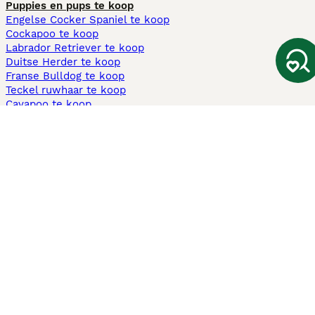
Puppies en pups te koop
Engelse Cocker Spaniel te koop
Cockapoo te koop
Labrador Retriever te koop
Duitse Herder te koop
Franse Bulldog te koop
Teckel ruwhaar te koop
Cavapoo te koop
Andere populaire pagina's
Honden te koop in Amsterdam
Pups te koop Limburg​
Pups te koop Friesland​
Honden te koop in Gelderland
Honden te koop in Den Haag
Honden te koop in Enschede
Adopteer hond in Nederland
Informatie
Over ons
Privacybeleid