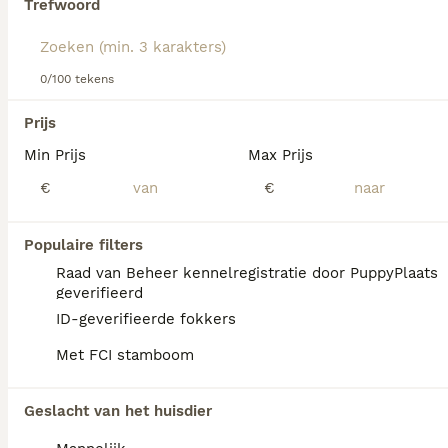
Trefwoord
We hebben 0 Fox Terriër Draadhaar Pups te
0/100 tekens
koop in Losser gevonden.
Als je toekomstige resultaten wil zien voor deze 
Prijs
exacte zoekopdracht, sla dan je zoekopdracht op en 
vind jouw perfecte hond:
Min Prijs
Max Prijs
€
€
Zoekopdracht bewaren
Populaire filters
FAQ's
Raad van Beheer kennelregistratie door PuppyPlaats
geverifieerd
ID-geverifieerde fokkers
Hoeveel kost een draadhaar
Met FCI stamboom
foxterriër?
Wire Fox Terriër pups van fokkers met
Geslacht van het huisdier
gezondheidstests en showkwaliteit zijn niet