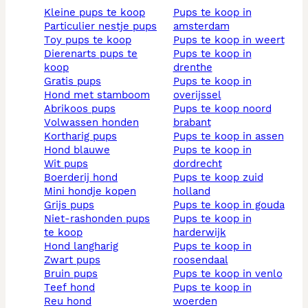
kleine pups te koop
pups te koop in
particulier nestje pups
amsterdam
toy pups te koop
pups te koop in weert
dierenarts pups te
pups te koop in
koop
drenthe
gratis pups
pups te koop in
hond met stamboom
overijssel
abrikoos pups
pups te koop noord
volwassen honden
brabant
kortharig pups
pups te koop in assen
hond blauwe
pups te koop in
wit pups
dordrecht
boerderij hond
pups te koop zuid
mini hondje kopen
holland
grijs pups
pups te koop in gouda
niet-rashonden pups
pups te koop in
te koop
harderwijk
hond langharig
pups te koop in
zwart pups
roosendaal
bruin pups
pups te koop in venlo
teef hond
pups te koop in
reu hond
woerden