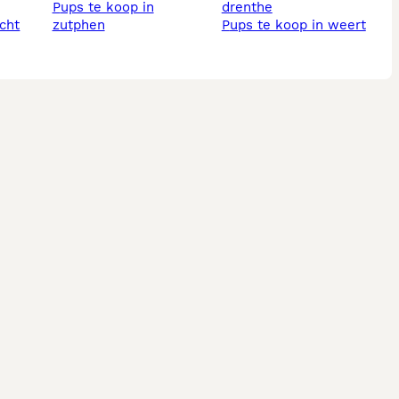
pups te koop in
drenthe
echt
zutphen
pups te koop in weert