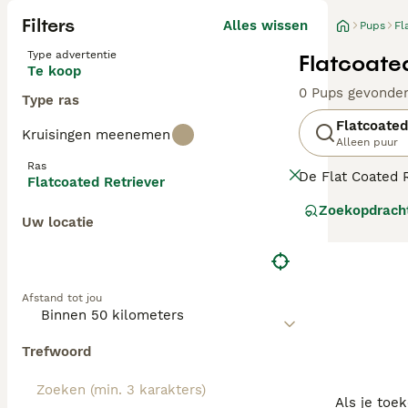
Filters
Alles wissen
Pups
Fl
Type advertentie
Flatcoate
Te koop
0 Pups gevonde
Type ras
Flatcoated
Kruisingen meenemen
Alleen puur
Ras
De Flat Coated R
Flatcoated Retriever
Labrador Retrie
Zoekopdrach
water te zijn e
Uw locatie
moet worden geh
hondenrassen.
Lees onze
Flat 
Afstand tot jou
Trefwoord
Als je toe