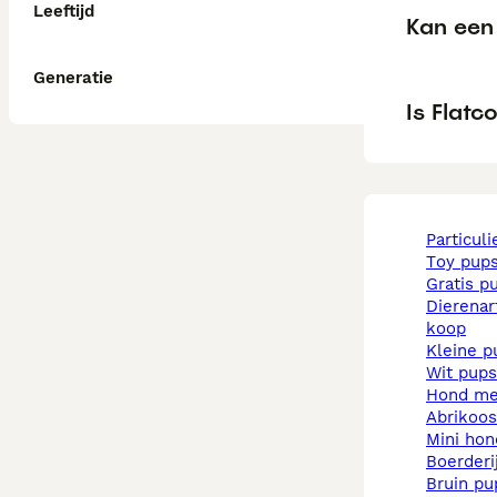
Leeftijd
Kan een 
Generatie
Is Flatc
particul
toy pup
gratis p
dierenarts pups te
koop
kleine 
wit pups
hond m
abrikoo
mini ho
boerder
bruin p