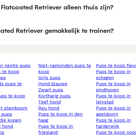
Flatcoated Retriever alleen thuis zijn?
oated Retriever gemakkelijk te trainen?
ier nestje pups
niet-rashonden pups te
pups te koop fle
s te koop
koop
pups te koop in
ups
grijs pups
schagen
hond blauwe
pups te koop in
zwart pups
eindhoven
pups te koop
kortharig pups
pups te koop in
teef hond
lelystad
et stamboom
reu hond
pups te koop in
s pups
pups te koop in den
apeldoorn
ndje kopen
haag
pups te koop in
ij hond
pups te koop in
harderwijk
ups
friesland
pups te koop noord