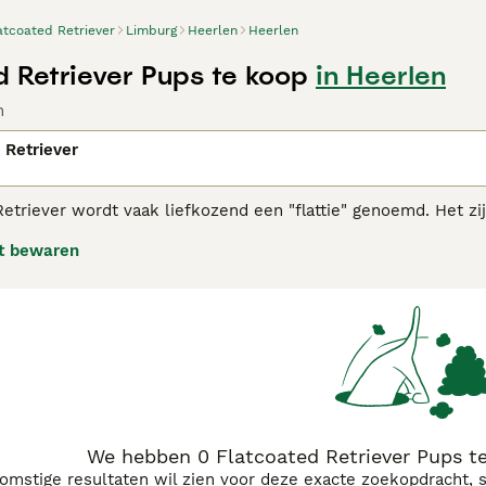
atcoated Retriever
Limburg
Heerlen
Heerlen
d Retriever Pups te koop
in Heerlen
n
 Retriever
etriever wordt vaak liefkozend een "flattie" genoemd. Het zi
vers. Ze hebben een langere snuit, wat hen onderscheidt van
t bewaren
n zullen zich er dan ook graag naar toe begeven wanneer ze d
ouden bij de training, maar dit betekent ook dat ze hun pu
Coated Retriever adviespagina
voor informatie over dit honden
We hebben 0 Flatcoated Retriever Pups t
komstige resultaten wil zien voor deze exacte zoekopdracht, 