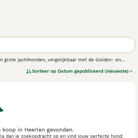
jn grote jachthonden, vergelijkbaar met de Golden- en
 de andere twee rassen. Ze houden ervan om in en rond het
Sorteer op
Datum gepubliceerd (nieuwste)
e kans krijgen. Ze groeien langzaam op, waarmee rekening
ppy-achtige kenmerken veel langer behouden dan andere
ras.
e koop in Heerlen gevonden.
sla dan je zoekopdracht op en vind jouw perfecte hond: