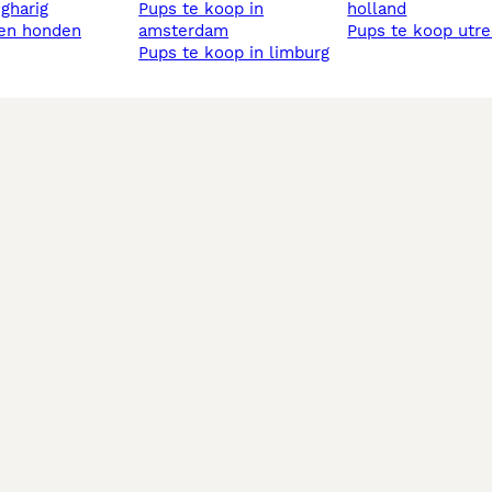
ngharig
pups te koop in
holland
sen honden
amsterdam
pups te koop utr
pups te koop in limburg