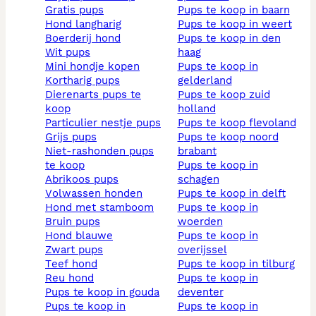
gratis pups
pups te koop in baarn
hond langharig
pups te koop in weert
boerderij hond
pups te koop in den
wit pups
haag
mini hondje kopen
pups te koop in
kortharig pups
gelderland
dierenarts pups te
pups te koop zuid
koop
holland
particulier nestje pups
pups te koop flevoland
grijs pups
pups te koop noord
niet-rashonden pups
brabant
te koop
pups te koop in
abrikoos pups
schagen
volwassen honden
pups te koop in delft
hond met stamboom
pups te koop in
bruin pups
woerden
hond blauwe
pups te koop in
zwart pups
overijssel
teef hond
pups te koop in tilburg
reu hond
pups te koop in
pups te koop in gouda
deventer
pups te koop in
pups te koop in