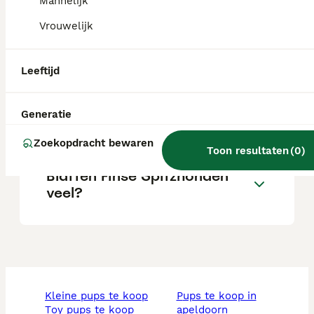
Mannelijk
Vrouwelijk
Hoe is het karakter van een
Finse Spits?
Leeftijd
Is er een Finse Spits fokker in
Generatie
Nederland?
Zoekopdracht bewaren
Toon resultaten
(
0
)
Blaffen Finse Spitzhonden
veel?
kleine pups te koop
pups te koop in
toy pups te koop
apeldoorn