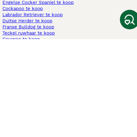
Engelse Cocker Spaniel te koop
Cockapoo te koop
Labrador Retriever te koop
Duitse Herder te koop
Franse Bulldog te koop
Teckel ruwhaar te koop
Cavapoo te koop
Andere populaire pagina's
Honden te koop in Amsterdam
Pups te koop Limburg​
Pups te koop Friesland​
Honden te koop in Gelderland
Honden te koop in Den Haag
Honden te koop in Enschede
Adopteer hond in Nederland
Informatie
Over ons
Privacybeleid
Support