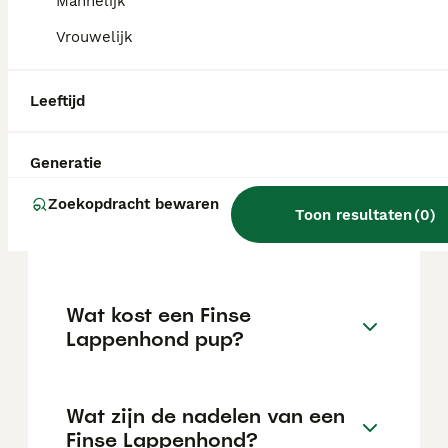
temperament. Ze kunnen goed overweg met
Mannelijk
kinderen en andere huisdieren, zijn trainbaar
Vrouwelijk
maar hebben ook een onafhankelijke kant.
Leeftijd
Kan een Finse Lappenhond
alleen zijn?
Generatie
Zoekopdracht bewaren
Hoeveel Finse lappenhonden
Toon resultaten
(
0
)
zijn er in Nederland?
Wat kost een Finse
Lappenhond pup?
Wat zijn de nadelen van een
Finse Lappenhond?