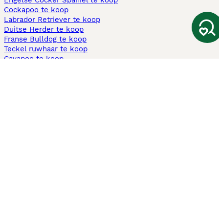
Engelse Cocker Spaniel te koop
Cockapoo te koop
Labrador Retriever te koop
Duitse Herder te koop
Franse Bulldog te koop
Teckel ruwhaar te koop
Cavapoo te koop
Andere populaire pagina's
Honden te koop in Amsterdam
Pups te koop Limburg​
Pups te koop Friesland​
Honden te koop in Gelderland
Honden te koop in Den Haag
Honden te koop in Enschede
Adopteer hond in Nederland
Informatie
Over ons
Privacybeleid
Support
Pers