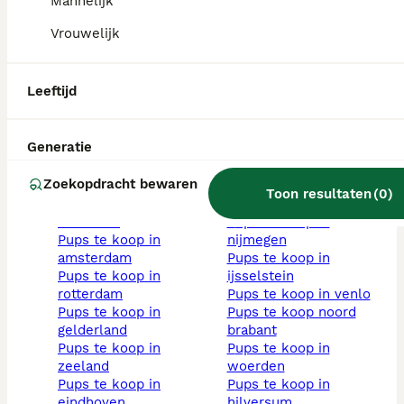
Mannelijk
hond blauwe
overijssel
niet-rashonden pups
pups te koop flevoland
Vrouwelijk
te koop
pups te koop in baarn
bruin pups
pups te koop in gouda
hond met stamboom
pups te koop in
Leeftijd
volwassen honden
enschede
mini hondje kopen
pups te koop in
grijs pups
roosendaal
Generatie
wit pups
pups te koop in
hond langharig
harderwijk
Zoekopdracht bewaren
abrikoos pups
pups te koop in
Toon resultaten
(
0
)
teef hond
apeldoorn
reu hond
pups te koop in
pups te koop in
nijmegen
amsterdam
pups te koop in
pups te koop in
ijsselstein
rotterdam
pups te koop in venlo
pups te koop in
pups te koop noord
gelderland
brabant
pups te koop in
pups te koop in
zeeland
woerden
pups te koop in
pups te koop in
eindhoven
hilversum