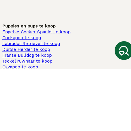
Puppies en pups te koop
Engelse Cocker Spaniel te koop
Cockapoo te koop
Labrador Retriever te koop
Duitse Herder te koop
Franse Bulldog te koop
Teckel ruwhaar te koop
Cavapoo te koop
Andere populaire pagina's
Honden te koop in Amsterdam
Pups te koop Limburg​
Pups te koop Friesland​
Honden te koop in Gelderland
Honden te koop in Den Haag
Honden te koop in Enschede
Adopteer hond in Nederland