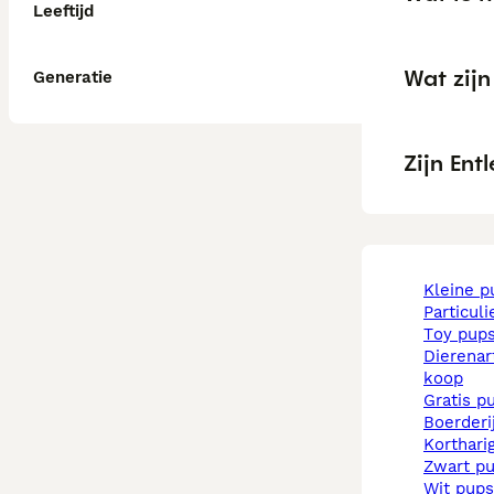
Leeftijd
Wat zij
Generatie
Zijn En
kleine 
particul
toy pup
dierenarts pups te
koop
gratis p
boerder
korthar
zwart p
wit pups