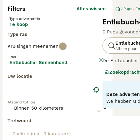
Filters
Alles wissen
Pups
En
Type advertentie
Entlebuch
Te koop
0 Pups gevonde
Type ras
Entlebuch
Kruisingen meenemen
Alleen puur
Ras
De Entlebucher 
Entlebucher Sennenhond
honden met een 
Zoekopdrach
populair in hun
Uw locatie
Lees onze
Entl
Deze advertent
We hebben u do
Afstand tot jou
Trefwoord