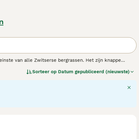
n
inste van alle Zwitserse bergrassen. Het zijn knappe
l niet zo populair als de Berner Sennenhond, zijn ze erg
Sorteer op
Datum gepubliceerd (nieuwste)
onden.
ndenras.