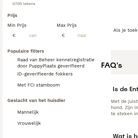
0/100 tekens
Prijs
Min Prijs
Max Prijs
Als je toe
€
€
Populaire filters
Raad van Beheer kennelregistratie
FAQ's
door PuppyPlaats geverifieerd
ID-geverifieerde fokkers
Met FCI stamboom
Is de E
Geslacht van het huisdier
Met de juis
hond. Zijn 
Mannelijk
te steken in
Vrouwelijk
Wat is 