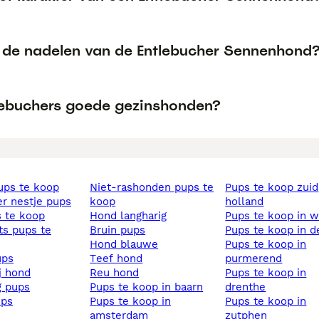
n de nadelen van de Entlebucher Sennenhond
tlebuchers goede gezinshonden?
pups te koop
niet-rashonden pups te
pups te koop zuid
ier nestje pups
koop
holland
s te koop
hond langharig
pups te koop in 
bruin pups
pups te koop in d
hond blauwe
pups te koop in
ups
teef hond
purmerend
ij hond
reu hond
pups te koop in
ig pups
pups te koop in baarn
drenthe
ups
pups te koop in
pups te koop in
amsterdam
zutphen