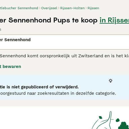
tlebucher Sennenhond
Overijssel
Rijssen-Holten
Rijssen
er Sennenhond Pups te koop
in Rijsse
n
er Sennenhond
Sennenhond komt oorspronkelijk uit Zwitserland en is het kle
opvallende driekleurige vacht en zachtaardig karakter. Hoewe
t bewaren
 geboorteland Zwitserland als werkhonden, maar ook gezinsh
ebucher Sennenhond adviespagina
voor informatie over dit ho
ie is niet gepubliceerd of verwijderd.
orgestuurd naar zoekresultaten in dezelfde categorie.