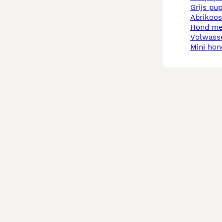
grijs pu
abrikoo
hond m
volwas
mini ho