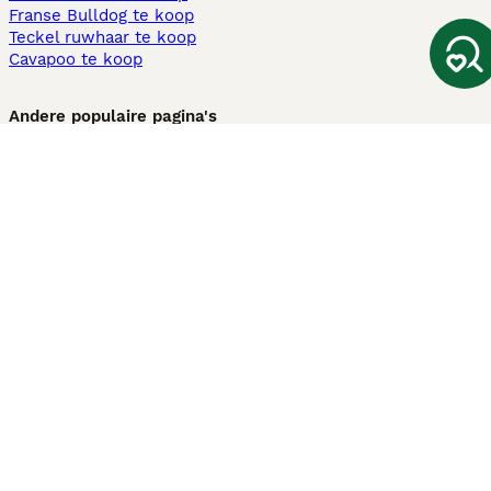
Franse Bulldog te koop
Teckel ruwhaar te koop
Cavapoo te koop
Andere populaire pagina's
Honden te koop in Amsterdam
Pups te koop Limburg​
Pups te koop Friesland​
Honden te koop in Gelderland
Honden te koop in Den Haag
Honden te koop in Enschede
Adopteer hond in Nederland
Informatie
Over ons
Privacybeleid
Support
Pers
Voorwaarden
Pups verkopen
Honden test