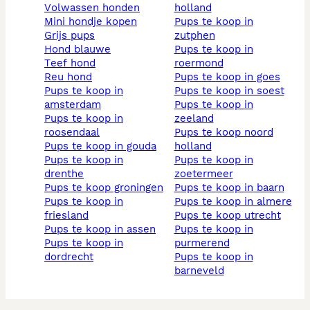
volwassen honden
holland
mini hondje kopen
pups te koop in
grijs pups
zutphen
hond blauwe
pups te koop in
teef hond
roermond
reu hond
pups te koop in goes
pups te koop in
pups te koop in soest
amsterdam
pups te koop in
pups te koop in
zeeland
roosendaal
pups te koop noord
pups te koop in gouda
holland
pups te koop in
pups te koop in
drenthe
zoetermeer
pups te koop groningen
pups te koop in baarn
pups te koop in
pups te koop in almere
friesland
pups te koop utrecht
pups te koop in assen
pups te koop in
pups te koop in
purmerend
dordrecht
pups te koop in
barneveld