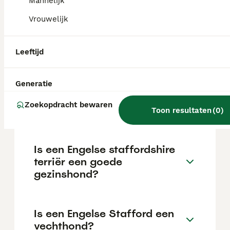
Mannelijk
van de fokker en de locatie.
Vrouwelijk
Is een Engelse staffy een
Leeftijd
pitbull?
Generatie
Kan een Engelse Stafford
Zoekopdracht bewaren
goed alleen zijn?
Toon resultaten
(
0
)
Is een Engelse staffordshire
terriër een goede
gezinshond?
Is een Engelse Stafford een
vechthond?