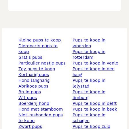
kleine pups te koop
pups te koop in
dierenarts pups te
woerden
koop
pups te koop in
gratis pups
rotterdam
particulier nestje pups
pups te koop in venlo
toy pups te koop
pups te koop in den
kortharig pups
haag
hond langharig
pups te koop in
abrikoos pups
lelystad
bruin pups
pups te koop in
wit pups
limburg
boerderij hond
pups te koop in delft
hond met stamboom
pups te koop in beek
niet-rashonden pups
pups te koop in
te koop
schagen
zwart pups
pups te koop zuid