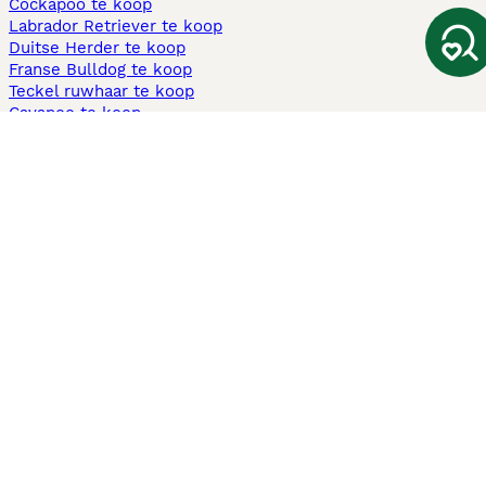
Cockapoo te koop
Labrador Retriever te koop
Duitse Herder te koop
Franse Bulldog te koop
Teckel ruwhaar te koop
Cavapoo te koop
Andere populaire pagina's
Honden te koop in Amsterdam
Pups te koop Limburg​
Pups te koop Friesland​
Honden te koop in Gelderland
Honden te koop in Den Haag
Honden te koop in Enschede
Adopteer hond in Nederland
Informatie
Over ons
Privacybeleid
Support
Pers