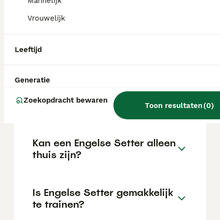
Mannelijk
de locatie.
Vrouwelijk
Wat is het karakter van een
Leeftijd
Engelse Setter?
Generatie
Hoeveel jaar leeft een
Zoekopdracht bewaren
Engelse Setter?
Toon resultaten
(
0
)
Kan een Engelse Setter alleen
thuis zijn?
Is Engelse Setter gemakkelijk
te trainen?