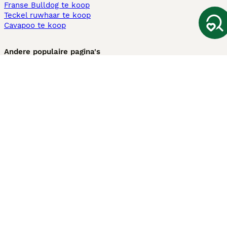
Franse Bulldog te koop
Teckel ruwhaar te koop
Cavapoo te koop
Andere populaire pagina's
Honden te koop in Amsterdam
Pups te koop Limburg​
Pups te koop Friesland​
Honden te koop in Gelderland
Honden te koop in Den Haag
Honden te koop in Enschede
Adopteer hond in Nederland
Informatie
Over ons
Privacybeleid
Support
Pers
Voorwaarden
Pups verkopen
Honden test