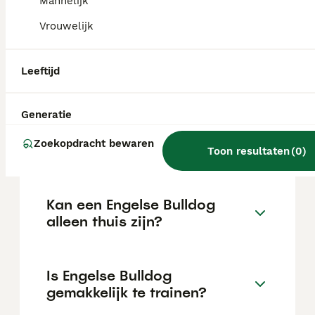
Mannelijk
van de fokker en de locatie.
Vrouwelijk
Wat is het karakter van een
Leeftijd
Engelse Bulldog?
Generatie
Hoeveel jaar leeft een
Zoekopdracht bewaren
Engelse Bulldog?
Toon resultaten
(
0
)
Kan een Engelse Bulldog
alleen thuis zijn?
Is Engelse Bulldog
gemakkelijk te trainen?