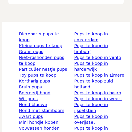
dierenarts pups te
pups te koop in
koop
amsterdam
kleine pups te koop
pups te koop in
gratis pups
limburg
niet-rashonden pups
pups te koop in venlo
te koop
pups te koop in
particulier nestje pups
harderwijk
toy pups te koop
pups te koop in almere
kortharig pups
pups te koop zuid
bruin pups
holland
boerderij hond
pups te koop in baarn
wit pups
pups te koop in weert
hond blauwe
pups te koop in
hond met stamboom
ijsselstein
zwart pups
pups te koop in
mini hondje kopen
overijssel
volwassen honden
pups te koop in