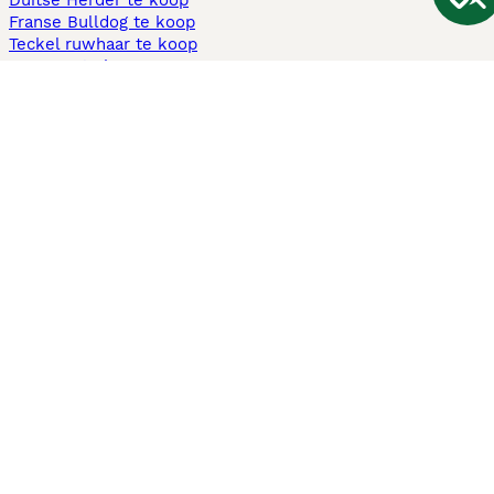
Duitse Herder te koop
Franse Bulldog te koop
Teckel ruwhaar te koop
Cavapoo te koop
Andere populaire pagina's
Honden te koop in Amsterdam
Pups te koop Limburg​
Pups te koop Friesland​
Honden te koop in Gelderland
Honden te koop in Den Haag
Honden te koop in Enschede
Adopteer hond in Nederland
Informatie
Over ons
Privacybeleid
Support
Pers
Voorwaarden
Pups verkopen
Honden test