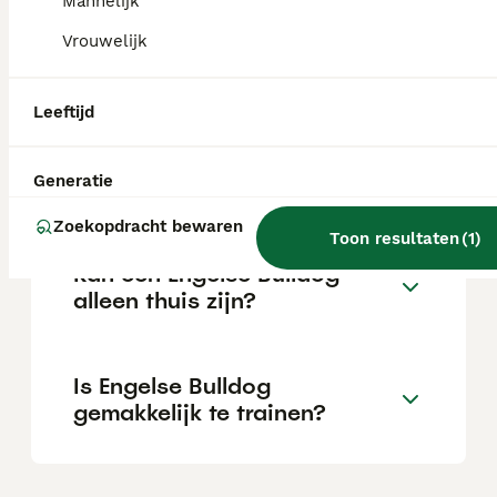
Mannelijk
Vrouwelijk
Wat is het karakter van een
Engelse Bulldog?
Leeftijd
Hoeveel jaar leeft een
Generatie
Engelse Bulldog?
Zoekopdracht bewaren
Toon resultaten
(
1
)
Kan een Engelse Bulldog
alleen thuis zijn?
Is Engelse Bulldog
gemakkelijk te trainen?