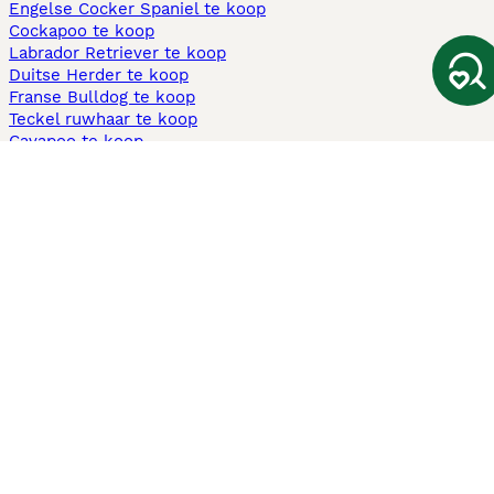
Engelse Cocker Spaniel te koop
Cockapoo te koop
Labrador Retriever te koop
Duitse Herder te koop
Franse Bulldog te koop
Teckel ruwhaar te koop
Cavapoo te koop
Andere populaire pagina's
Honden te koop in Amsterdam
Pups te koop Limburg​
Pups te koop Friesland​
Honden te koop in Gelderland
Honden te koop in Den Haag
Honden te koop in Enschede
Adopteer hond in Nederland
Informatie
Over ons
Privacybeleid
Support