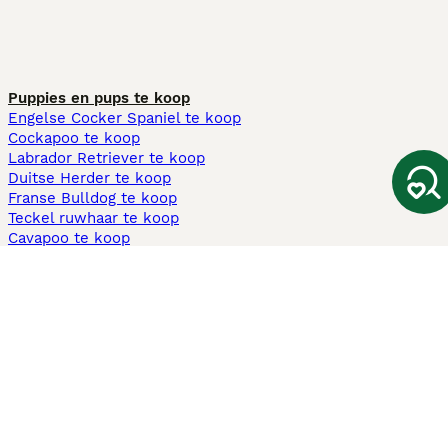
Puppies en pups te koop
Engelse Cocker Spaniel te koop
Cockapoo te koop
Labrador Retriever te koop
Duitse Herder te koop
Franse Bulldog te koop
Teckel ruwhaar te koop
Cavapoo te koop
Andere populaire pagina's
Honden te koop in Amsterdam
Pups te koop Limburg​
Pups te koop Friesland​
Honden te koop in Gelderland
Honden te koop in Den Haag
Honden te koop in Enschede
Adopteer hond in Nederland