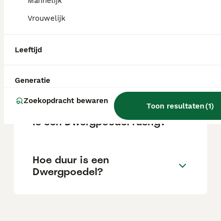
Mannelijk
Vrouwelijk
Hoe groot wordt een
Dwergpoedel?
Leeftijd
Wat is het karakter van een
Generatie
Dwergpoedel?
Zoekopdracht bewaren
Toon resultaten
(
1
)
Is een Dwergpoedel rustig?
Hoe duur is een
Dwergpoedel?