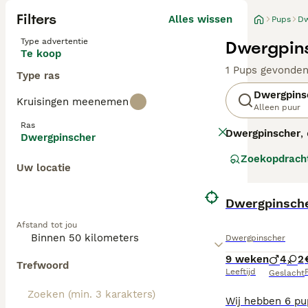
Filters
Alles wissen
Pups
Dw
Type advertentie
Dwergpins
Te koop
1 Pups gevonde
Type ras
Dwergpins
Kruisingen meenemen
Alleen puur
Ras
Dwergpinscher
,
Dwergpinscher
kleine ras staa
Zoekopdrach
heeft een leven
Uw locatie
uitstekende gezi
aan aan apparte
regelmatige verz
Dwergpinsche
"mini pinscher 
Afstand tot jou
Met de juiste aa
Dwergpinscher
9 weken
4
2
Trefwoord
Leeftijd
P
Geslacht