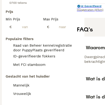
0/100 tekens
Id Geverifieerd
Hoogstraten
(47km)
Prijs
Min Prijs
Max Prijs
€
€
FAQ's
Populaire filters
Raad van Beheer kennelregistratie
Waarom z
door PuppyPlaats geverifieerd
ID-geverifieerde fokkers
Dwergpinsch
bekrachtigin
Met FCI stamboom
Geslacht van het huisdier
Wat is 
Mannelijk
Vrouwelijk
Wat is 