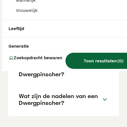
Mannelijk
succesvolle training.
Vrouwelijk
Wat is de belangrijkste
Leeftijd
doodsoorzaak bij
dwergpinschers?
Generatie
Zoekopdracht bewaren
Wat is de gemiddelde
Toon resultaten
(
0
)
levensverwachting van een
Dwergpinscher?
Wat zijn de nadelen van een
Dwergpinscher?