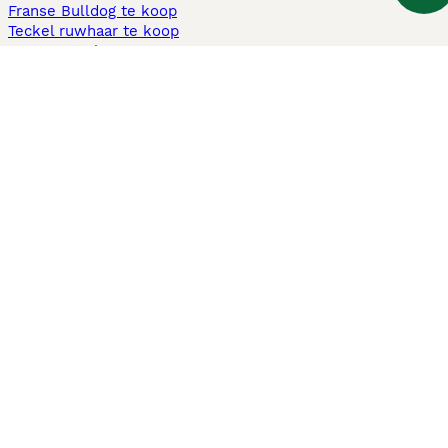
Franse Bulldog te koop
Teckel ruwhaar te koop
Cavapoo te koop
Andere populaire pagina's
Honden te koop in Amsterdam
Pups te koop Limburg​
Pups te koop Friesland​
Honden te koop in Gelderland
Honden te koop in Den Haag
Honden te koop in Enschede
Adopteer hond in Nederland
Informatie
Over ons
Privacybeleid
Support
Pers
Voorwaarden
Pups verkopen
Honden test