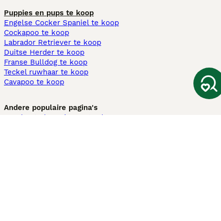
Puppies en pups te koop
Engelse Cocker Spaniel te koop
Cockapoo te koop
Labrador Retriever te koop
Duitse Herder te koop
Franse Bulldog te koop
Teckel ruwhaar te koop
Cavapoo te koop
Andere populaire pagina's
Honden te koop in Amsterdam
Pups te koop Limburg​
Pups te koop Friesland​
Honden te koop in Gelderland
Honden te koop in Den Haag
Honden te koop in Enschede
Adopteer hond in Nederland
Informatie
Over ons