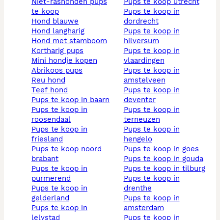
niet-rashonden pups
pups te koop utrecht
te koop
pups te koop in
hond blauwe
dordrecht
hond langharig
pups te koop in
hond met stamboom
hilversum
kortharig pups
pups te koop in
mini hondje kopen
vlaardingen
abrikoos pups
pups te koop in
reu hond
amstelveen
teef hond
pups te koop in
pups te koop in baarn
deventer
pups te koop in
pups te koop in
roosendaal
terneuzen
pups te koop in
pups te koop in
friesland
hengelo
pups te koop noord
pups te koop in goes
brabant
pups te koop in gouda
pups te koop in
pups te koop in tilburg
purmerend
pups te koop in
pups te koop in
drenthe
gelderland
pups te koop in
pups te koop in
amsterdam
lelystad
pups te koop in