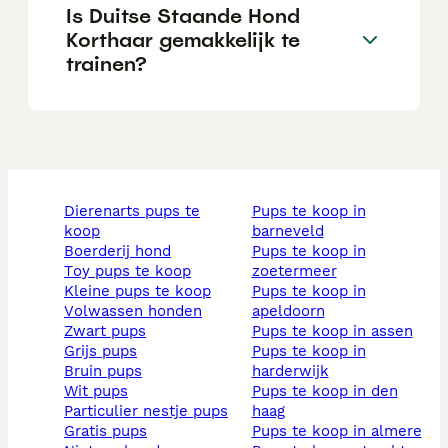
Is Duitse Staande Hond
Korthaar gemakkelijk te
trainen?
dierenarts pups te
pups te koop in
koop
barneveld
boerderij hond
pups te koop in
toy pups te koop
zoetermeer
kleine pups te koop
pups te koop in
volwassen honden
apeldoorn
zwart pups
pups te koop in assen
grijs pups
pups te koop in
bruin pups
harderwijk
wit pups
pups te koop in den
particulier nestje pups
haag
gratis pups
pups te koop in almere