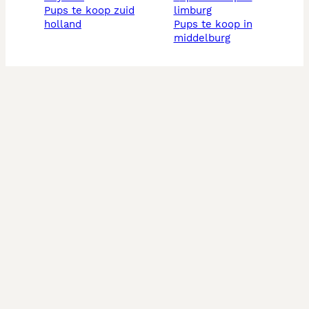
pups te koop zuid
limburg
holland
pups te koop in
middelburg