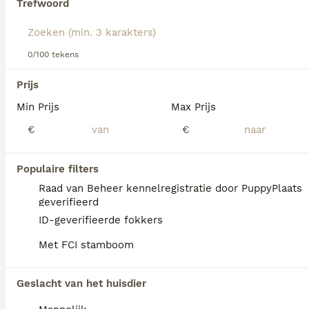
Trefwoord
Lees onze
Duitse Staande Hond Korthaar
koopadvies
pagina voor informatie over dit hondenras.
We hebben 0 Duitse Staande Hond Korthaar
0/100 tekens
Pups te koop in Tynaarlo gevonden.
Als je toekomstige resultaten wil zien voor deze 
Prijs
exacte zoekopdracht, sla dan je zoekopdracht op en 
vind jouw perfecte hond:
Min Prijs
Max Prijs
€
€
Zoekopdracht bewaren
Populaire filters
FAQ's
Raad van Beheer kennelregistratie door PuppyPlaats
geverifieerd
ID-geverifieerde fokkers
Hoeveel kost een Duitse
Met FCI stamboom
Staande Hond Korthaar?
De gemiddelde prijs voor een Duitse
Geslacht van het huisdier
Staande Hond Korthaar pup in Nederland ligt