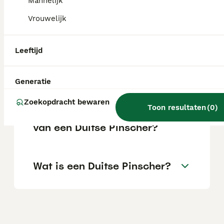
Mannelijk
Wat kost een Duitse
Vrouwelijk
pinscher?
Leeftijd
Zijn Duitse pinschers goede
honden?
Generatie
Zoekopdracht bewaren
Toon resultaten
(
0
)
Wat zijn de eigenschappen
van een Duitse Pinscher?
Wat is een Duitse Pinscher?