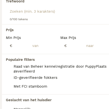
Trefwoord
We hebben 0 Duitse Pinscher Pups te koop in
Landgraaf gevonden.
0/100 tekens
Als je toekomstige resultaten wil zien voor deze 
exacte zoekopdracht, sla dan je zoekopdracht op en 
Prijs
vind jouw perfecte hond:
Min Prijs
Max Prijs
Zoekopdracht bewaren
€
€
FAQ's
Populaire filters
Raad van Beheer kennelregistratie door PuppyPlaats
geverifieerd
Hoe duur is een Duitse
ID-geverifieerde fokkers
Pinscher?
Met FCI stamboom
De aanschaf van een Deutsche Pinscher pup
varieert qua prijs afhankelijk van de fokker.
Geslacht van het huisdier