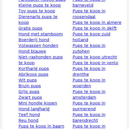
kleine pups te koop
barneveld
toy pups te koop
pups te koop in
dierenarts pups te
roosendaal
koop
pups te koop in almere
gratis pups
pups te koop in delft
hond met stamboom
pups te koop zuid
boerderij hond
holland
volwassen honden
pups te koop in
hond blauwe
zutphen
niet-rashonden pups
pups te koop utrecht
te koop
pups te koop in venlo
kortharig pups
pups te koop in
abrikoos pups
drenthe
wit pups
pups te koop in
bruin pups
woerden
grijs pups
pups te koop in
zwart pups
amsterdam
mini hondje kopen
pups te koop in
hond langharig
purmerend
teef hond
pups te koop in
reu hond
barendrecht
pups te koop in baarn
pups te koop in