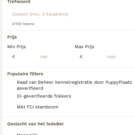
Trefwoord
Lees onze
Duitse JachtTerriër adviespagina
voor informatie
over dit hondenras.
We hebben 0 Duitse JachtTerriër Pups te
0/100 tekens
koop in Nieuwegein gevonden.
Als je toekomstige resultaten wil zien voor deze 
Prijs
exacte zoekopdracht, sla dan je zoekopdracht op en 
vind jouw perfecte hond:
Min Prijs
Max Prijs
€
€
Zoekopdracht bewaren
Populaire filters
FAQ's
Raad van Beheer kennelregistratie door PuppyPlaats
geverifieerd
ID-geverifieerde fokkers
Wat is de gemiddelde prijs
Met FCI stamboom
van een Duitse Jachtterriër
puppy?
Geslacht van het huisdier
Een Duitse Jachtterriër pup vraagt een