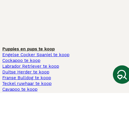
Puppies en pups te koop
Engelse Cocker Spaniel te koop
Cockapoo te koop
Labrador Retriever te koop
Duitse Herder te koop
Franse Bulldog te koop
Teckel ruwhaar te koop
Cavapoo te koop
Andere populaire pagina's
Honden te koop in Amsterdam
Pups te koop Limburg​
Pups te koop Friesland​
Honden te koop in Gelderland