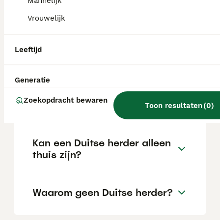
Mannelijk
de locatie.
Vrouwelijk
Is een Duitse Herder een
Leeftijd
makkelijke hond?
Generatie
Welke herder als
Zoekopdracht bewaren
gezinshond?
Toon resultaten
(
0
)
Kan een Duitse herder alleen
thuis zijn?
Waarom geen Duitse herder?