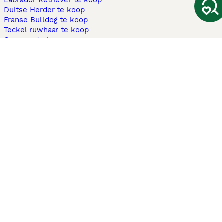
Labrador Retriever te koop
Duitse Herder te koop
Franse Bulldog te koop
Teckel ruwhaar te koop
Cavapoo te koop
Andere populaire pagina's
Honden te koop in Amsterdam
Pups te koop Limburg​
Pups te koop Friesland​
Honden te koop in Gelderland
Honden te koop in Den Haag
Honden te koop in Enschede
Adopteer hond in Nederland
Informatie
Over ons
Privacybeleid
Support
Pers
Voorwaarden
Pups verkopen