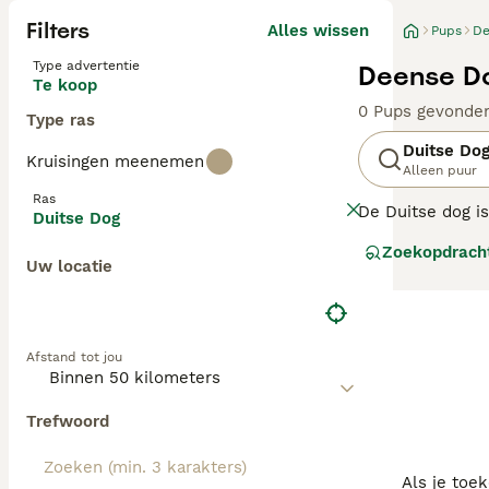
Filters
Alles wissen
Pups
De
Type advertentie
Deense Do
Te koop
0 Pups gevonde
Type ras
Duitse Do
Kruisingen meenemen
Alleen puur
Ras
De Duitse dog is
Duitse Dog
Ze hebben een ze
Zoekopdrach
aan hun eigenaa
Uw locatie
Lees onze
Duits
Afstand tot jou
Trefwoord
Als je toe