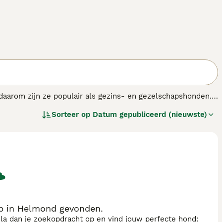
 daarom zijn ze populair als gezins- en gezelschapshonden.
inderen van alle leeftijden. De gehechtheid en loyaliteit
Sorteer op
Datum gepubliceerd (nieuwste)
tse dog.
p in Helmond gevonden.
sla dan je zoekopdracht op en vind jouw perfecte hond: