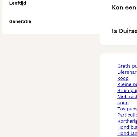
Leeftijd
Kan een 
Generatie
Is Duits
gratis p
dierenarts pups te
koop
kleine 
bruin p
niet-rashonden pups te
koop
toy pup
particul
korthar
hond b
hond la