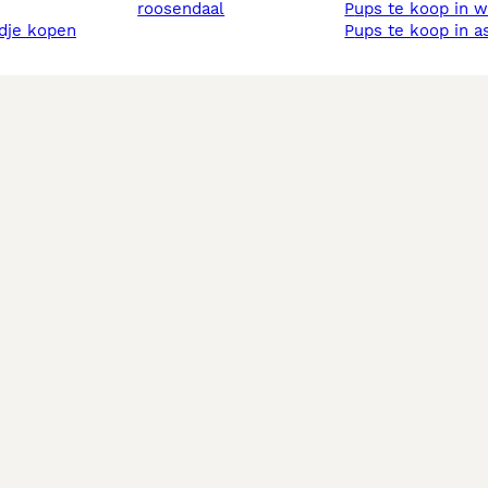
roosendaal
pups te koop in 
ndje kopen
pups te koop in 