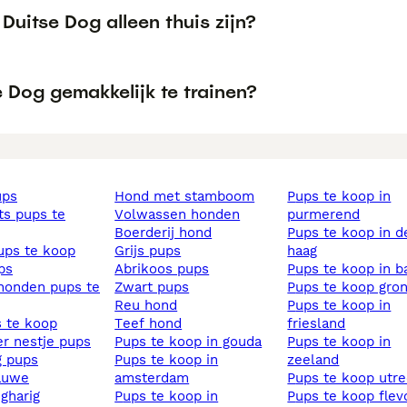
Duitse Dog alleen thuis zijn?
e Dog gemakkelijk te trainen?
ups
hond met stamboom
pups te koop in
volwassen honden
purmerend
boerderij hond
pups te koop in den
pups te koop
grijs pups
haag
ups
abrikoos pups
pups te koop in b
zwart pups
pups te koop gro
reu hond
pups te koop in
s te koop
teef hond
friesland
ier nestje pups
pups te koop in gouda
pups te koop in
ig pups
pups te koop in
zeeland
lauwe
amsterdam
pups te koop utr
ngharig
pups te koop in
pups te koop fle