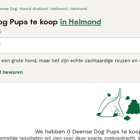
ense Dog
Noord-Brabant
Helmond
Helmond
g Pups te koop
in Helmond
n
g
 een grote hond, maar het zijn echte zachtaardige reuzen en
er vriendelijk, speels karakter en kunnen goed overweg met k
t bewaren
rs komt overeen met het indrukwekkende uiterlijk van de Dui
e Dog adviespagina
voor informatie over dit hondenras.
We hebben 0 Deense Dog Pups te koo
komstige resultaten wil zien voor deze exacte zoekopdracht, 