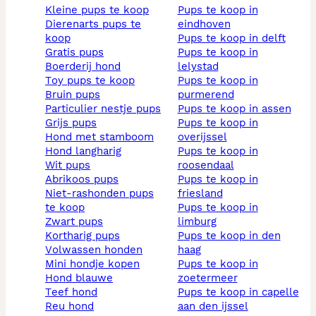
kleine pups te koop
pups te koop in
dierenarts pups te
eindhoven
koop
pups te koop in delft
gratis pups
pups te koop in
boerderij hond
lelystad
toy pups te koop
pups te koop in
bruin pups
purmerend
particulier nestje pups
pups te koop in assen
grijs pups
pups te koop in
hond met stamboom
overijssel
hond langharig
pups te koop in
wit pups
roosendaal
abrikoos pups
pups te koop in
niet-rashonden pups
friesland
te koop
pups te koop in
zwart pups
limburg
kortharig pups
pups te koop in den
volwassen honden
haag
mini hondje kopen
pups te koop in
hond blauwe
zoetermeer
teef hond
pups te koop in capelle
reu hond
aan den ijssel