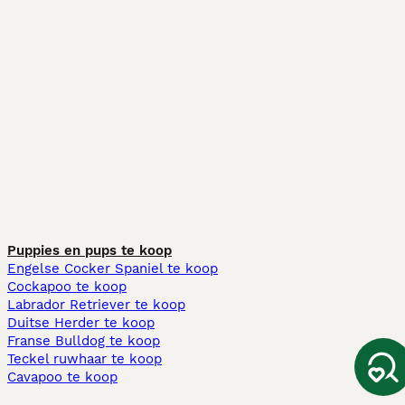
Puppies en pups te koop
Engelse Cocker Spaniel te koop
Cockapoo te koop
Labrador Retriever te koop
Duitse Herder te koop
Franse Bulldog te koop
Teckel ruwhaar te koop
Cavapoo te koop