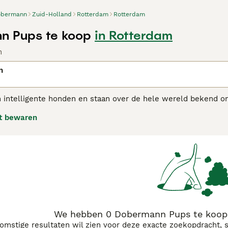
obermann
Zuid-Holland
Rotterdam
Rotterdam
n Pups te koop
in Rotterdam
n
n
 intelligente honden en staan over de hele wereld bekend o
 zijn ze zeer flexibel en passen ze goed in het gezinsleven.
t bewaren
fokt en op de juiste manier worden behandeld, worden ze g
rmann adviespagina
voor informatie over dit hondenras.
We hebben 0 Dobermann Pups te koop 
komstige resultaten wil zien voor deze exacte zoekopdracht, 