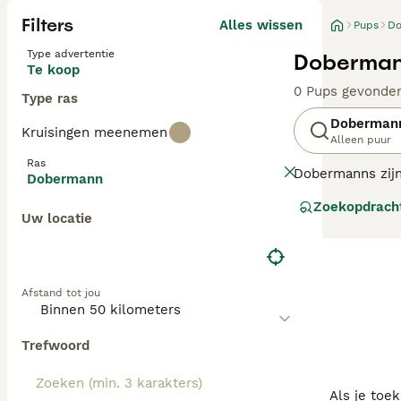
Filters
Alles wissen
Pups
D
Type advertentie
Doberman
Te koop
0 Pups gevonde
Type ras
Doberman
Kruisingen meenemen
Alleen puur
Ras
Dobermanns zijn
Dobermann
worden gebruikt,
Zoekopdrach
wijze worden ge
Uw locatie
Lees onze
Dobe
Afstand tot jou
Trefwoord
Als je toe