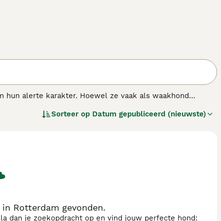
m hun alerte karakter. Hoewel ze vaak als waakhond
 Dobermanns zijn trots, kalm en als ze op verantwoorde
Sorteer op
Datum gepubliceerd (nieuwste)
ewaardeerde gezinsleden.
in Rotterdam gevonden.
sla dan je zoekopdracht op en vind jouw perfecte hond: